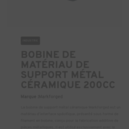
INDUSTRIE
BOBINE DE
MATÉRIAU DE
SUPPORT MÉTAL
CÉRAMIQUE 200CC
Marque :
Markforged
La bobine de support métal céramique Markforged est un
matériau d’interface spécifique, présenté sous forme de
filament en bobine, conçu pour la fabrication additive de
pièces métalliques. Il est utilisé exclusivement avec le