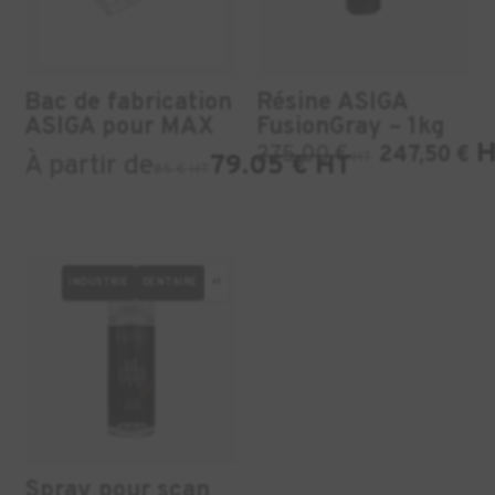
Bac de fabrication
Résine ASIGA
ASIGA pour MAX
FusionGray – 1kg
H
275,00
€
247,50
€
HT
À partir de
79.05 € HT
85 € HT
INDUSTRIE
DENTAIRE
+1
Spray pour scan