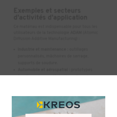
Exemples et secteurs
d'activités d'application
Ce matériau est indispensable pour tous les
utilisateurs de la technologie
ADAM
(Atomic
Diffusion Additive Manufacturing) :
Industrie et maintenance :
outillages
personnalisés, mâchoires de serrage,
supports de soudure.
Automobile et aérospatial :
prototypes
fonctionnels en métal, pièces de rechange
×
complexes.
Médical :
instruments chirurgicaux ou
prototypes de dispositifs médicaux en acier
inoxydable.