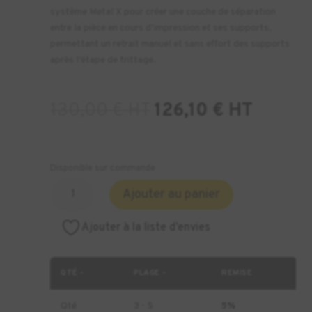
système Metal X pour créer une couche de séparation
entre la pièce en cours d’impression et ses supports,
permettant un retrait manuel et sans effort des supports
après l’étape de frittage.
130,00
€
HT
126,10
€
HT
Disponible sur commande
quantité
Ajouter au panier
de
BOBINE
Ajouter à la liste d’envies
DE
MATÉRIAU
DE
QTÉ -
PLAGE -
REMISE
SUPPORT
MÉTAL
Qté
3 - 5
5%