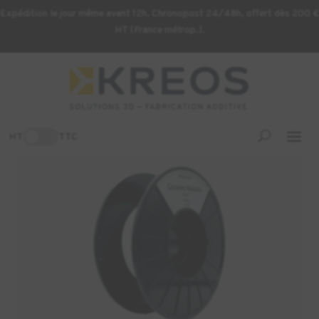
Expédition le jour même avant 12h. Chronopost 24/48h, offert dès 200 €
HT (France métrop.).
Accueil
/
Consommables d'impression 3D
/ BOBINE DE
MATÉRIAU DE SUPPORT MÉTAL CÉRAMIQUE 200CC
-3%
HT
TTC