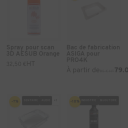
Spray pour scan
Bac de fabrication
3D AESUB Orange
ASIGA pour
PRO4K
HT
32,50
€
À partir de
79.
85 € HT
DENTAIRE
AUDIO
+2
INDUSTRIE
BIJOUTERIE
-7%
-10%