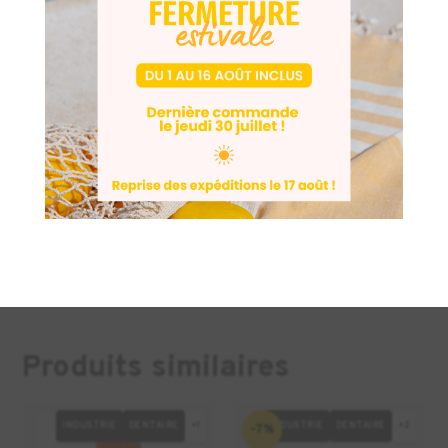
Conditionnement
Volume :
Bobine de 200 cm³ (200 cc).
Couleur
Teinte :
Blanc cassé / Gris clair (aspect
caractéristique de la céramique avant et
après frittage).
Produits similaires
INDUSTRIE
DENTAIRE
+1
INDUSTRIE
DENTAIRE
+2
-7%