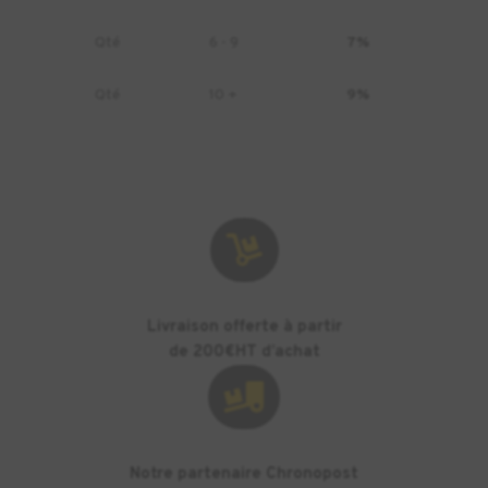
CÉRAMIQUE
200CC
Qté
6 - 9
7%
Qté
10 +
9%

Livraison offerte à partir
de 200€HT d’achat

Notre partenaire Chronopost