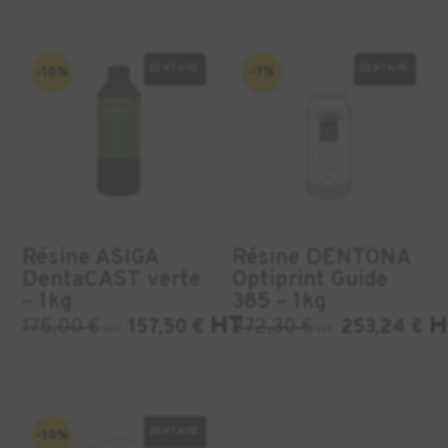
DENTAIRE
DENTAIRE
-10%
-7%
Résine ASIGA
Résine DENTONA
DentaCAST verte
Optiprint Guide
– 1kg
385 – 1kg
HT
H
175,00
€
157,50
€
272,30
€
253,24
€
HT
HT
DENTAIRE
-10%