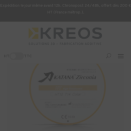
Expédition le jour même avant 12h. Chronopost 24/48h, offert dès 200 €
HT (France métrop.).
Accueil
/
Consommables d'usinage
/ Zircone KATANA HT
-40%
HT
TTC