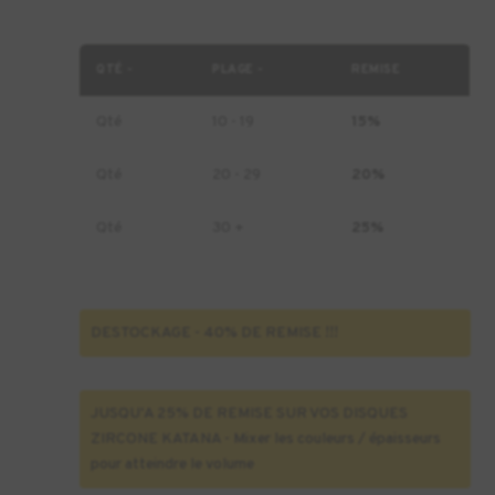
HT
QTÉ -
PLAGE -
REMISE
Qté
10 - 19
15%
Qté
20 - 29
20%
Qté
30 +
25%
DESTOCKAGE - 40% DE REMISE !!!
JUSQU'A 25% DE REMISE SUR VOS DISQUES
ZIRCONE KATANA - Mixer les couleurs / épaisseurs
pour atteindre le volume