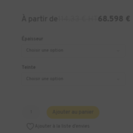
À partir de
114.33 € HT
68.598 €
Épaisseur
Teinte
quantité
Ajouter au panier
de
Zircone
Ajouter à la liste d’envies
KATANA