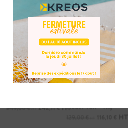
Produits similaires
DENTAIRE
DENTAIRE
-3%
-10%
Résine KEYSTONE
Résine
KeyGuide – 1kg
RAPIDSHAPE
HT
Model Tan – 1kg
249,60
€
242,11
€
HT
H
129,00
€
116,10
€
HT