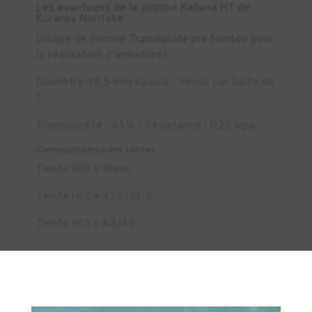
Les avantages de la zircone Katana HT de
Kuraray Noritake
Disque de zircone
Translucide pré teintée
pour
la réalisation d'armatures
Diamètre 98,5 mm épaulé - Vendu par boite de
1
Translucidité : 45% - Résistance : 1125 Mpa
Correspondance des teintes
Teinte H10 = Blanc
Teinte H12 = A1,5/B1-2
Teinte H13 = A2/A3
×
Télécharger la fiche de données de sécurité
|
Télécharger le mode d'emploi