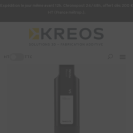
Expédition le jour même avant 12h. Chronopost 24/48h, offert dès 200 €
HT (France métrop.).
Accueil
/
Consommables d'impression 3D
/ Résine Formlabs
White V5 -1L (Form 4)
-3%
HT
TTC