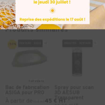
Produits similaires
DENTAIRE
AUDIO
+2
INDUSTRIE
DENTAIRE
+1
-50%
TOP VENTE
Bac de fabrication
Spray pour scan
ASIGA pour PRO
3D AESUB
Transparent
À partir de
45 € HT
90 € HT