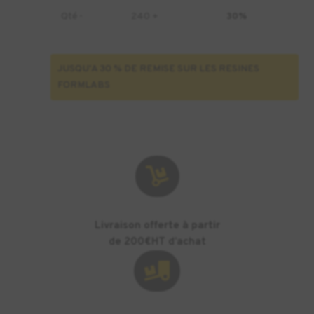
Qté -
240 +
30%
JUSQU'A 30 % DE REMISE SUR LES RESINES
FORMLABS

Livraison offerte à partir
de 200€HT d’achat
