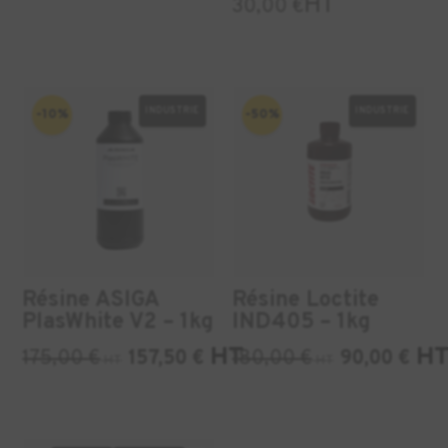
HT
30,00
€
INDUSTRIE
INDUSTRIE
-10%
-50%
Résine ASIGA
Résine Loctite
PlasWhite V2 – 1kg
IND405 – 1kg
HT
H
175,00
€
157,50
€
180,00
€
90,00
€
HT
HT