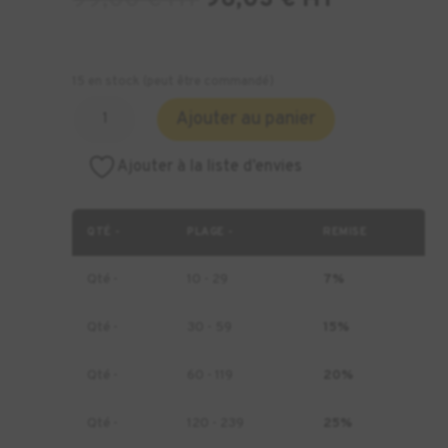
99,00
€
HT
96,03
€
HT
15 en stock (peut être commandé)
quantité
Ajouter au panier
de
Résine
Ajouter à la liste d’envies
Formlabs
White
V5
QTÉ -
PLAGE -
REMISE
-1L
(Form
Qté -
10 - 29
7%
4)
Qté -
30 - 59
15%
Qté -
60 - 119
20%
Qté -
120 - 239
25%