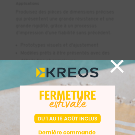
Applications
Produisez des pièces de dimensions précises
qui présentent une grande résistance et une
grande rigidité, grâce à un processus
d’impression d’une fiabilité sans précédent.
Prototypes visuels et d'ajustement
×
Modèles prêts à être présentés avec des
détails fins et complexes
Modèles anatomiques
Gabarits et fixations
Fiches techniques détaillées (TSD) et de
fiches de données sécurité (SDS) pour tous les
matériaux Formlabs
à télécharger ici