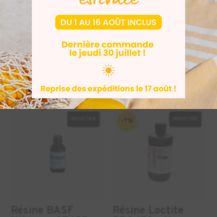
Sintratec MCU-
Spray pour scan
160 Maintenance
3D AESUB White
Set
HT
14,90
€
HT
369,00
€
INDUSTRIE
INDUSTRIE
-7%
Résine BASF
Résine Loctite