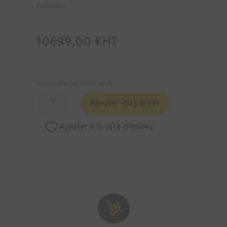
Formlabs
10699,00
€
HT
Disponible sur commande
quantité
Ajouter au panier
de
Sableuse
Ajouter à la liste d’envies
Automatique
Fuse
Blast
