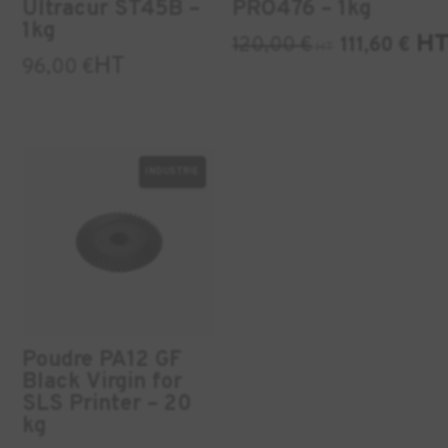
Ultracur ST45B –
PRO476 – 1kg
1kg
H
120,00
€
111,60
€
HT
HT
96,00
€
INDUSTRIE
Poudre PA12 GF
Black Virgin for
SLS Printer – 20
kg