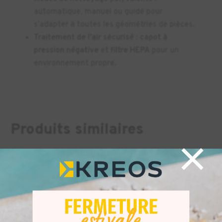
automatique, manuel ou guidé pour
s’adapter à toutes les géométries de pièces.
Traitement de l’air sécurisé
:
capot à
pression négative
et
filtre HEPA
pour un
environnement propre.
Produits similaires
×
INDUSTRIE
INDUSTRIE
DENTAIRE
+1