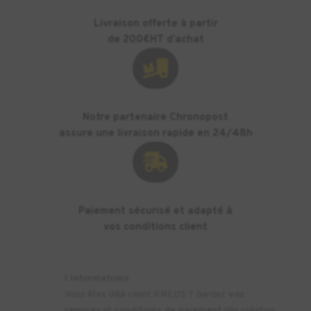
Livraison offerte à partir
de 200€HT d’achat

Notre partenaire Chronopost
assure une livraison rapide en 24/48h

Paiement sécurisé et adapté à
vos conditions client
ℹ️
Informations
Vous êtes déjà client KREOS ? Gardez
vos
remises
et
conditions de paiement
dès création