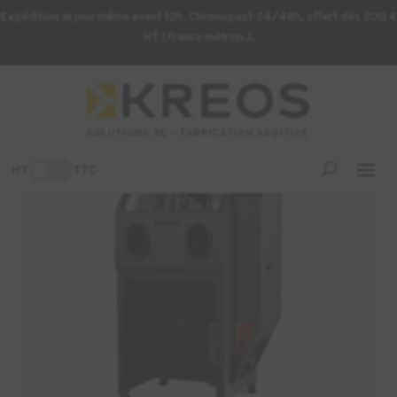
Expédition le jour même avant 12h. Chronopost 24/48h, offert dès 200 €
HT (France métrop.).
Accueil
/
Imprimante 3D
/ Sableuse Automatique Fuse Blast
HT
TTC