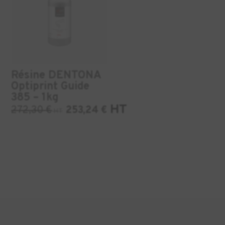
Résine DENTONA
Optiprint Guide
385 – 1kg
HT
272,30
€
253,24
€
HT