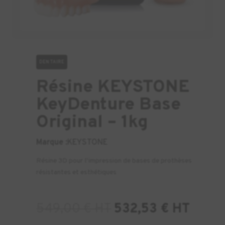
DENTAIRE
Résine KEYSTONE
KeyDenture Base
Original – 1kg
Marque :
KEYSTONE
Résine 3D pour l’impression de bases de prothèses
résistantes et esthétiques
549,00
€
HT
532,53
€
HT