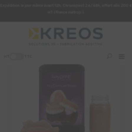
Expédition le jour même avant 12h. Chronopost 24/48h, offert dès 200 €
HT (France métrop.).
Accueil
/
Consommables d'impression 3D
/ Résine KEYSTONE
KeyDenture Base Original – 1kg
-3%
HT
TTC