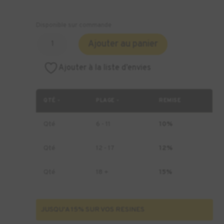
Disponible sur commande
quantité
Ajouter au panier
de
Résine
Ajouter à la liste d’envies
KEYSTONE
KeyDenture
Base
QTÉ -
PLAGE -
REMISE
Original
-
Qté
6 - 11
10%
1kg
Qté
12 - 17
12%
Qté
18 +
15%
JUSQU'A 15% SUR VOS RESINES