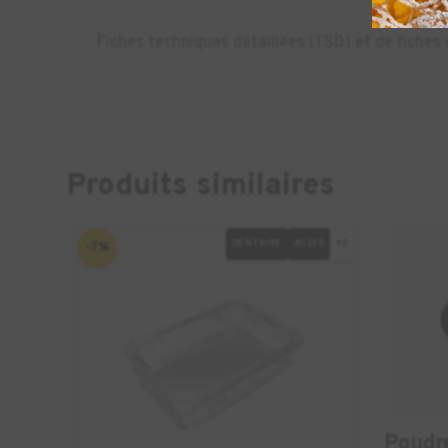
Fiches techniques détaillées (TSD) et de fiche
Produits similaires
DENTAIRE
AUDIO
+2
-7%
Poudr