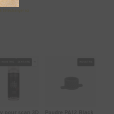
à télécharger ici
INDUSTRIE
DENTAIRE
+1
INDUSTRIE
y pour scan 3D
Poudre PA12 Black