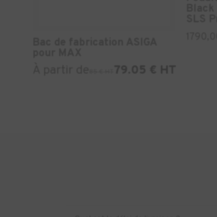
Black 
SLS Pr
1790,
Bac de fabrication ASIGA
pour MAX
À partir de
79.05 € HT
85 € HT