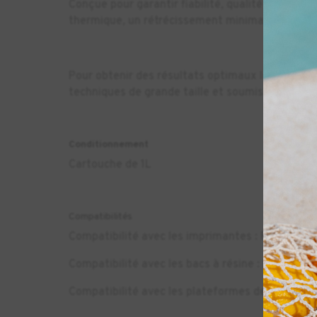
Conçue pour garantir fiabilité, qualité et polyv
thermique, un rétrécissement minimal et une te
Pour obtenir des résultats optimaux lors de la 
techniques de grande taille et soumis à des co
Conditionnement
Cartouche de 1L
Compatibilités
Compatibilité avec les imprimantes : Form 4, F
Compatibilité avec les bacs à résine : Form 4 Re
Compatibilité avec les plateformes de fabricati