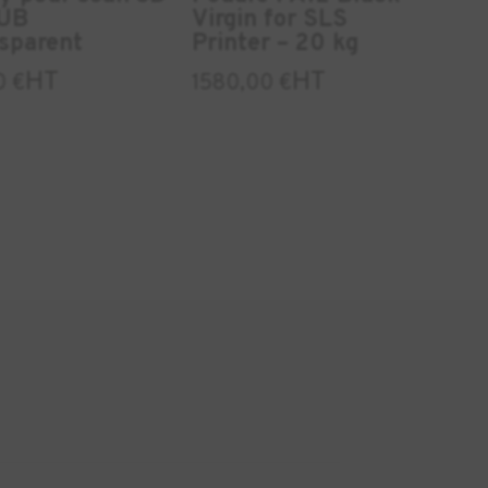
UB
Virgin for SLS
sparent
Printer – 20 kg
HT
HT
0
€
1580,00
€