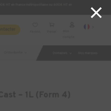
×
200€ HT en France métropolitaine ou 400€ HT en



ontacter
Mon
Favoris
Panier
compte
Orthodontie
Domaines
Nos marques
ast – 1L (Form 4)