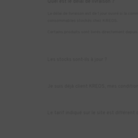
Quel est le délai de livraison ?
Le délai de livraison est de 1 jour ouvré si la 
consommables stockés chez KREOS.
Certains produits sont livrés directement depuis l
Les stocks sont-ils à jour ?
Je suis déjà client KREOS, mes condition
Le tarif indiqué sur le site est différe