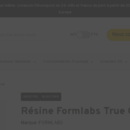
our même. Livraison Chronopost en 24-48h et franco de port à partir de 
Europe
Nous c
HT
TTC
aiseuses dentaires
Consommables d’usinage
Scanners 3D
rue
INDUSTRIE
BIJOUTERIE
Résine Formlabs True C
Marque :
FORMLABS