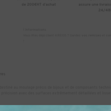
de 200€HT d’achat
assure une livrais
24/48
ℹ️
Informations
Vous êtes déjà client KREOS ? Gardez
vos remises
et
co
!
res
e destiné au moulage précis de bijoux et de composants tech
 précision avec des surfaces extrêmement détaillées et lisse