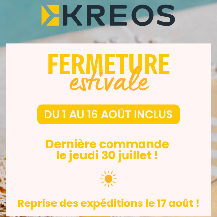
alence, True Cast Resin s'intègre parfaitement à une large ga
neur en cendres de 0,03 % garantissent un brûlage propre et
fabrication de bijoux filigranes et légers, nous recommandon
ntraintes élevées, nous recommandons Clear Cast Resin.
orm 4B
sin Tank
on : Form 4 Build Platform, Form 4 Flex Build Platform