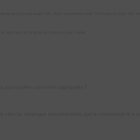
commande est passée avant 12h. Nous travaillons avec Chronopost pour des li
e fabricant et le délai de livraison peut varier.
s particulières sont-elles appliquées ?
nt de celui du catalogue consommables que le commercial m’a do