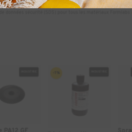
s de données sécurité (SDS) pour tous les matériaux Formlabs
INDUSTRIE
INDUSTRIE
-7%
e PA12 GF
Spra