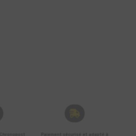

 Chronopost
Paiement sécurisé et adapté à