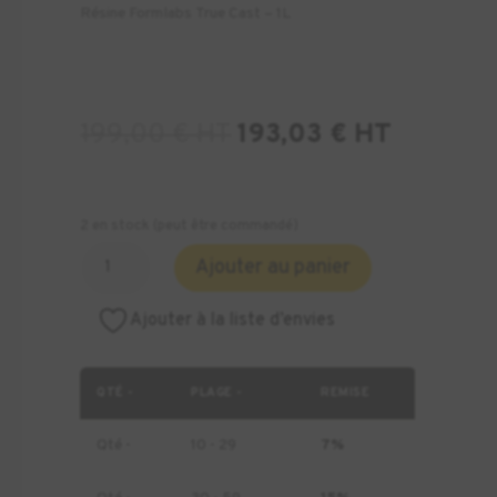
Résine Formlabs True Cast – 1L
199,00
€
HT
193,03
€
HT
2 en stock (peut être commandé)
quantité
Ajouter au panier
de
Résine
Ajouter à la liste d’envies
Formlabs
True
Cast
QTÉ -
PLAGE -
REMISE
-
1L
Qté -
10 - 29
7%
(Form
4)