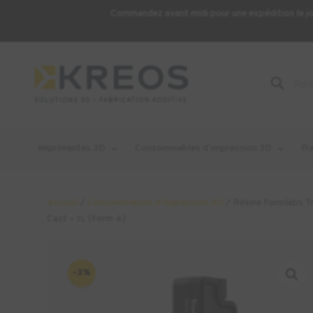
Commandez avant midi pour une expédition le j
Recherche
de
produits
Imprimantes 3D
Consommables d’impression 3D
Fr
Accueil
/
Consommables d'impression 3D
/ Résine Formlabs T
Cast – 1L (Form 4)
-3%