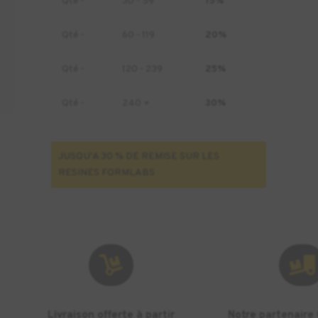
Qté -
30 - 59
15%
Qté -
60 - 119
20%
Qté -
120 - 239
25%
Qté -
240 +
30%
JUSQU'A 30 % DE REMISE SUR LES
RESINES FORMLABS


Livraison offerte à partir
Notre partenaire