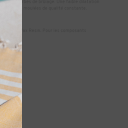
mme de courbes de brûlage. Une faible dilatation
 des pièces moulées de qualité constante.
s Castable Wax Resin. Pour les composants