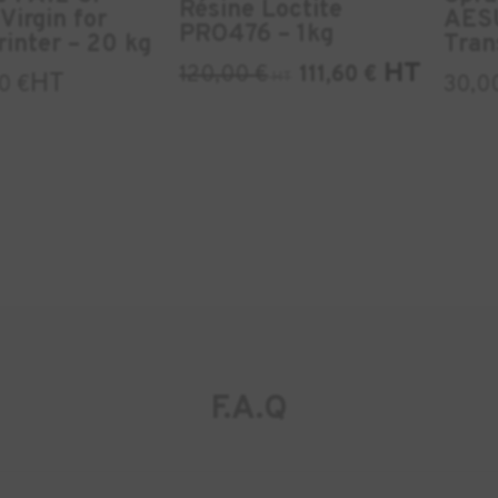
Résine Loctite
Virgin for
AES
PRO476 – 1kg
inter – 20 kg
Tran
HT
120,00
€
111,60
€
HT
HT
00
€
30,0
F.A.Q