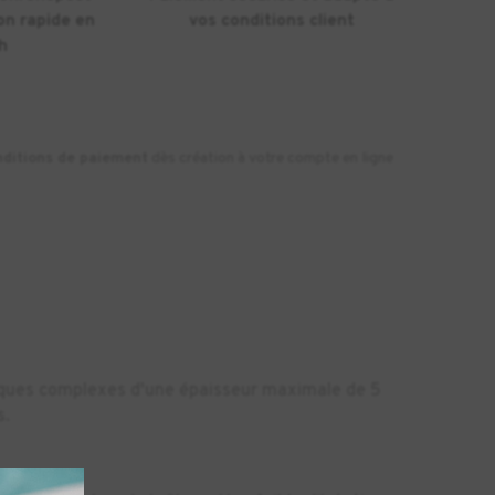
on rapide en
vos conditions client
h
nditions de paiement
dès création à votre compte en ligne
niques complexes d'une épaisseur maximale de 5
s.