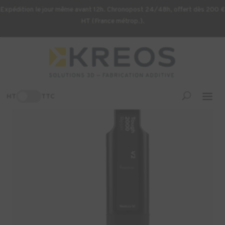
Expédition le jour même avant 12h. Chronopost 24/48h, offert dès 200 €
HT (France métrop.).
Accueil
/
Consommables d'impression 3D
/ Résine Formlabs
Tough 2000 V2 -1L (Form 4)
-3%
HT
TTC