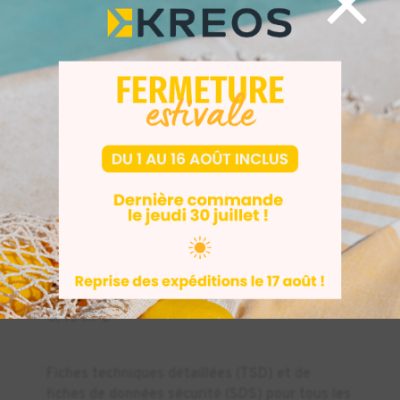
×
traction
Module de
2100 MPa
1800 MPa
traction
Allongement
44 %
79 %
à la rupture
Résistance
aux chocs
1,1 J
1,6 J
Gardner à
0,8 mm
2
2
Travail de
115 J/m
305 J/m
rupture
Température
de
fléchissement
59 °C
70 °C
sous charge à
0,45 MPa
Fiches techniques détaillées (TSD) et de
fiches de données sécurité (SDS) pour tous les