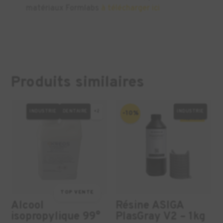
matériaux Formlabs
à télécharger ici
Produits similaires
INDUSTRIE
DENTAIRE
+2
INDUSTRIE
-10%
TOP VENTE
Alcool
Résine ASIGA
isopropylique 99°
PlasGray V2 – 1kg