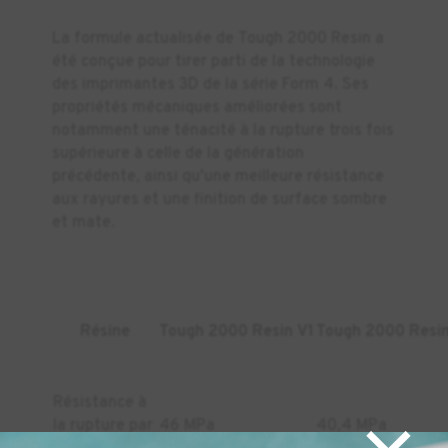
La formule actualisée de Tough 2000 Resin a
été conçue pour tirer parti de la technologie
des imprimantes 3D de la série Form 4. Ses
propriétés mécaniques améliorées sont
notamment une ténacité à la rupture trois fois
supérieure à celle de la génération
précédente, ainsi qu'une meilleure résistance
aux rayures et une finition de surface sombre
et mate.
Résine
Tough 2000 Resin V1
Tough 2000 Resi
Résistance à
la rupture par
46 MPa
40,4 MPa