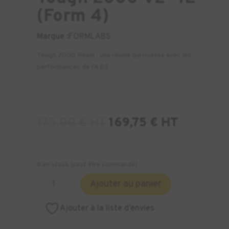
(Form 4)
Marque :
FORMLABS
Tough 2000 Resin : une résine qui rivalise avec les
performances de l’ABS
175,00
€
HT
169,75
€
HT
8 en stock (peut être commandé)
quantité
Ajouter au panier
de
Résine
Ajouter à la liste d’envies
Formlabs
Tough