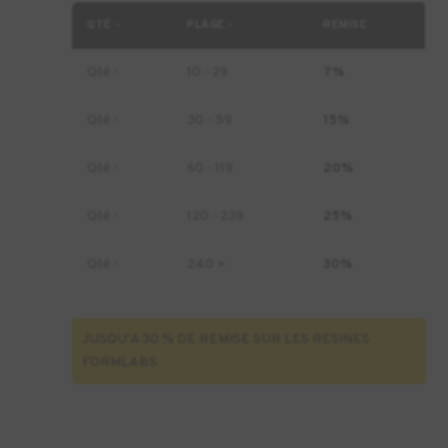
2000
QTÉ -
PLAGE -
REMISE
V2
-1L
Qté -
10 - 29
7%
(Form
4)
Qté -
30 - 59
15%
Qté -
60 - 119
20%
Qté -
120 - 239
25%
Qté -
240 +
30%
JUSQU'A 30 % DE REMISE SUR LES RESINES
FORMLABS