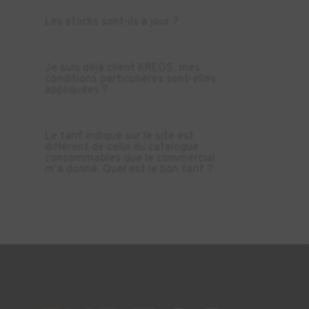
Les stocks sont-ils à jour ?
Je suis déjà client KREOS, mes
conditions particulières sont-elles
appliquées ?
Le tarif indiqué sur le site est
différent de celui du catalogue
consommables que le commercial
m’a donné. Quel est le bon tarif ?