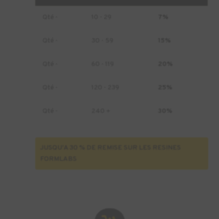
1L
Qté -
10 - 29
7%
(Form
4)
Qté -
30 - 59
15%
Qté -
60 - 119
20%
Qté -
120 - 239
25%
Qté -
240 +
30%
JUSQU'A 30 % DE REMISE SUR LES RESINES
FORMLABS