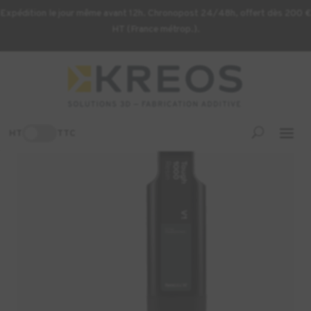
Expédition le jour même avant 12h. Chronopost 24/48h, offert dès 200 €
HT (France métrop.).
Accueil
/
Consommables d'impression 3D
/ Résine Formlabs
Tough 1000 – 1L (Form 4)
-3%
HT
TTC