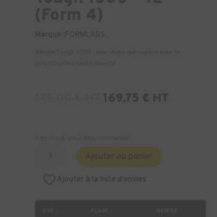
(Form 4)
Marque :
FORMLABS
Résine Tough 1000 : une résine qui rivalise avec le
polyéthylène haute densité
175,00
€
HT
169,75
€
HT
6 en stock (peut être commandé)
quantité
Ajouter au panier
de
Résine
Ajouter à la liste d’envies
Formlabs
Tough
1000
QTÉ -
PLAGE -
REMISE
-