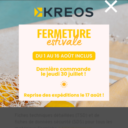
×
Résistance
aux chocs
4,1 J
13,1 J
5,4 J
Gardner à
0,8 mm
Non testé.
D'après la
2
Travail de
690
2
3200 J/m
littérature,
rupture
J/m
~5000-
2
6000 J/m
Température
Non testé.
de
D'après la
fléchissement
41 °C
55,3 °C
littérature,
sous charge à
~70-90 °C
0,45 MPa
Fiches techniques détaillées (TSD) et de
fiches de données sécurité (SDS) pour tous les