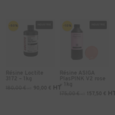
INDUSTRIE
INDUSTRIE
-50%
-10%
Résine Loctite
Résine ASIGA
3172 – 1kg
PlasPINK V2 rose
– 1kg
HT
180,00
€
90,00
€
HT
H
175,00
€
157,50
€
HT