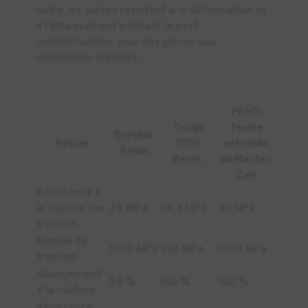
outre, les pièces résistent à la déformation et
à l'affaissement pendant la post-
polymérisation, pour des pièces aux
dimensions précises.
PEHD,
Tough
feuille
Durable
Résine
1000
extrudée,
Resin
Resin.
McMaster-
Carr
Résistance à
la rupture par
28 MPa
26,3 MPa
30 MPa
traction
Module de
1000 MPa
932 MPa
1000 MPa
traction
Allongement
55 %
180 %
100 %
à la rupture