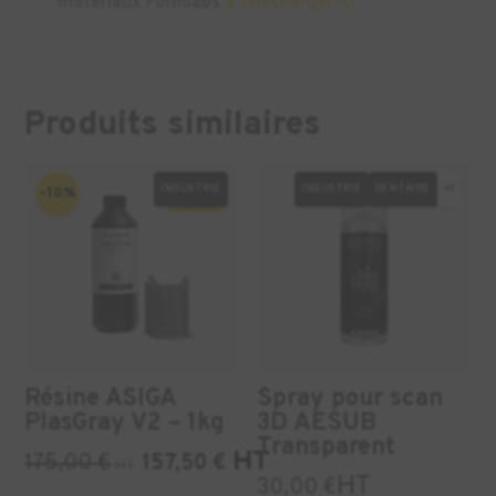
matériaux Formlabs
à télécharger ici
Produits similaires
INDUSTRIE
INDUSTRIE
DENTAIRE
+1
-10%
Résine ASIGA
Spray pour scan
PlasGray V2 – 1kg
3D AESUB
Transparent
HT
175,00
€
157,50
€
HT
HT
30,00
€