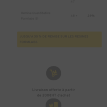
47
Remise Quantitative
48 +
29%
Formlabs 5l
JUSQU'A 30 % DE REMISE SUR LES RESINES
FORMLABS

Livraison offerte à partir
de 200€HT d’achat
