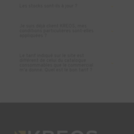
Les stocks sont-ils à jour ?
Je suis déjà client KREOS, mes
conditions particulières sont-elles
appliquées ?
Le tarif indiqué sur le site est
différent de celui du catalogue
consommables que le commercial
m’a donné. Quel est le bon tarif ?