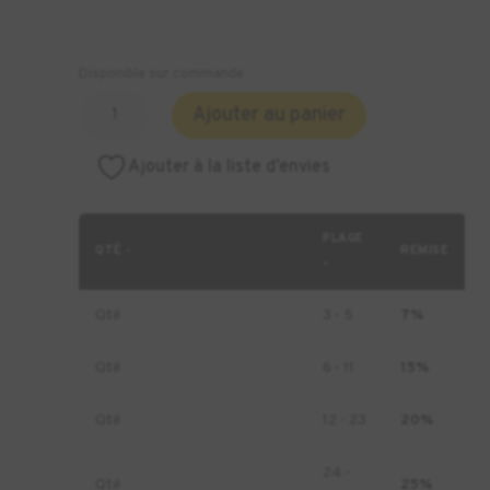
Disponible sur commande
quantité
Ajouter au panier
de
Résine
Ajouter à la liste d’envies
Formlabs
Flexible
80A
PLAGE
V2
QTÉ -
REMISE
-
-
5L
Qté
3 - 5
7%
(Form
4)
Qté
6 - 11
15%
Qté
12 - 23
20%
24 -
Qté
25%