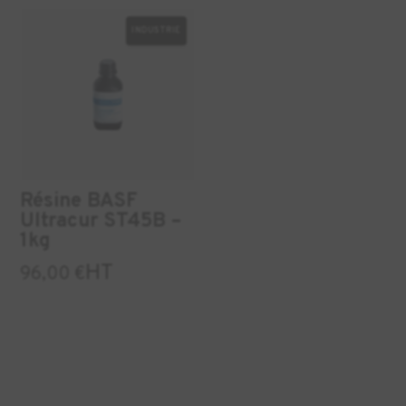
INDUSTRIE
Résine BASF
Ultracur ST45B –
1kg
HT
96,00
€