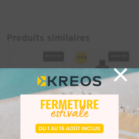
Produits similaires
INDUSTRIE
INDUSTRIE
-50%
×
Sintratec MCU-
Résine Loctite
220 Maintenance
IND405 – 1kg
Set
H
180,00
€
90,00
€
HT