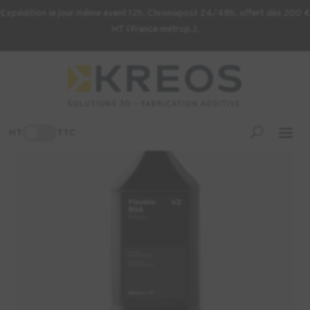
Expédition le jour même avant 12h. Chronopost 24/48h, offert dès 200 €
HT (France métrop.).
Accueil
/
Consommables d'impression 3D
/ Résine Formlabs
Flexible 80A V2 – 5L (Form 4)
-3%
HT
TTC