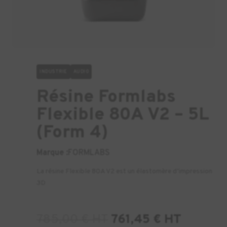
INDUSTRIE
AUDIO
Résine Formlabs
Flexible 80A V2 – 5L
(Form 4)
Marque :
FORMLABS
La résine Flexible 80A V2 est un élastomère d’impression
3D
785,00
€
HT
761,45
€
HT