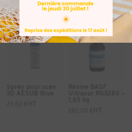
HT
469,00
€
DENTAIRE
BIJOUTERIE
+1
INDUSTRIE
Spray pour scan
Résine BASF
3D AESUB Blue
Ultracur RG3280 –
1,65 kg
HT
29,50
€
HT
282,00
€