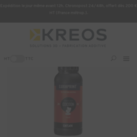
Expédition le jour même avant 12h. Chronopost 24/48h, offert dès 200 €
HT (France métrop.).
Accueil
/
Consommables d'impression 3D
/ Résine DETAX
Luxaprint Cocoon – 1kg
-20%
HT
TTC