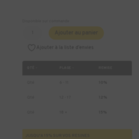
Disponible sur commande
quantité
Ajouter au panier
de
Résine
Ajouter à la liste d’envies
DETAX
Luxaprint
Cocoon
QTÉ -
PLAGE -
REMISE
-
1kg
Qté
6 - 11
10%
Qté
12 - 17
12%
Qté
18 +
15%
JUSQU'A 15% SUR VOS RESINES