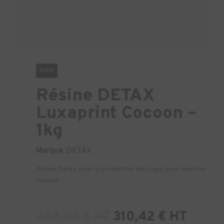
AUDIO
Résine DETAX
Luxaprint Cocoon –
1kg
Marque :
DETAX
Résine Detax pour la production de coque pour injection
silicone
388,03
€
HT
310,42
€
HT