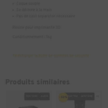
Coque souple
Se déchire à la main
Pas de cast separator nécessaire
Résine pour imprimante 3D
Conditionnement : 1kg
Télécharger la fiche de données de sécurité
Produits similaires
DENTAIRE
AUDIO
INDUSTRIE
DENTAIRE
+2
-30%