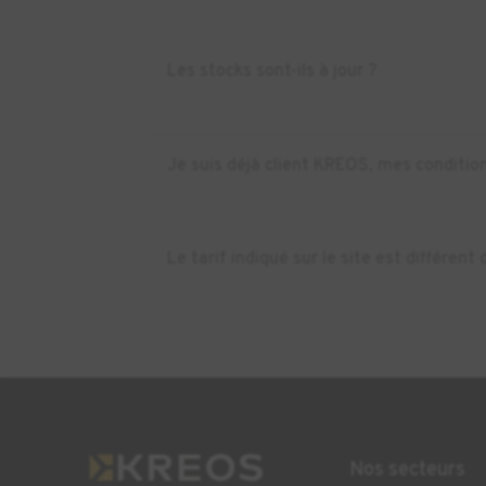
Les stocks sont-ils à jour ?
Je suis déjà client KREOS, mes condition
Le tarif indiqué sur le site est différe
Nos secteurs