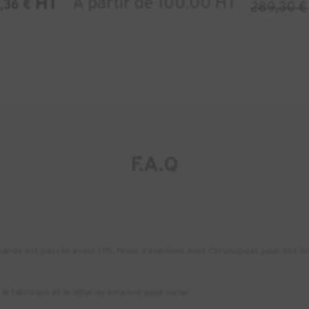
À partir de 100.00 HT
HT
9,36
€
289,30
€
F.A.Q
commande est passée avant 12h. Nous travaillons avec Chronopost pour des li
e fabricant et le délai de livraison peut varier.