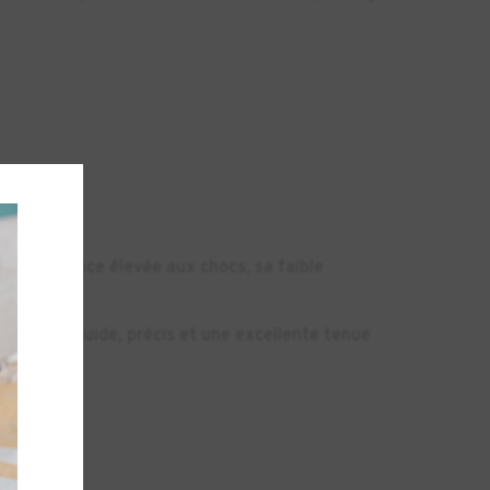
es.
sa résistance élevée aux chocs, sa faible
aitement fluide, précis et une excellente tenue