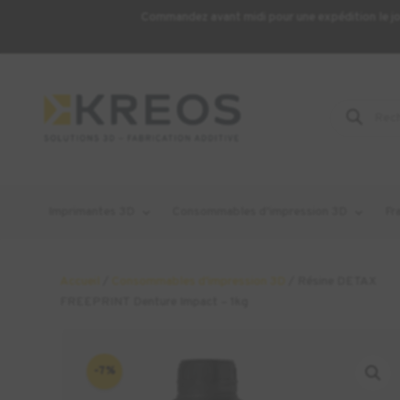
Commandez avant midi pour une expédition le j
Recherche
de
produits
Imprimantes 3D
Consommables d’impression 3D
Fr
Accueil
/
Consommables d'impression 3D
/ Résine DETAX
FREEPRINT Denture Impact – 1kg
-7%