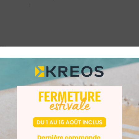
!
res
r l’impression 3D de bases complètes de prothèses dentair
ctes du secteur, cette résine certifiée MDR se distingue par 
durable.
iabilité et de performance, DETAX denture impact assure un tr