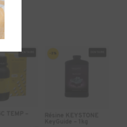
DENTAIRE
DENTAIRE
-3%
GC TEMP –
Résine KEYSTONE
KeyGuide – 1kg