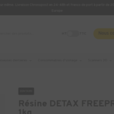
our même. Livraison Chronopost en 24-48h et franco de port à partir de 
Europe
Nous c
HT
TTC
aiseuses dentaires
Consommables d’usinage
Scanners 3D
DENTAIRE
Résine DETAX FREEPR
1kg