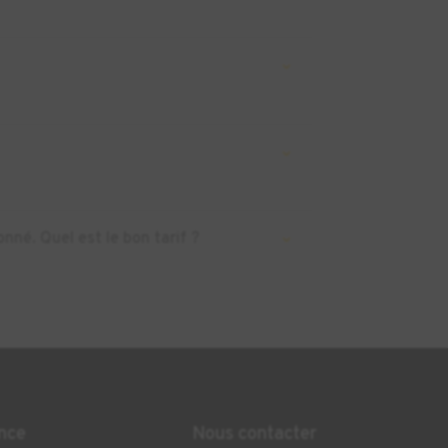
nné. Quel est le bon tarif ?
nce
Nous contacter