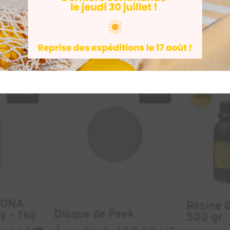
lécharger le mode d'emploi
DENTAIRE
DENTAIRE
-30%
TONA
Résine 
Disque de Peek
y – 1kg
500 gr