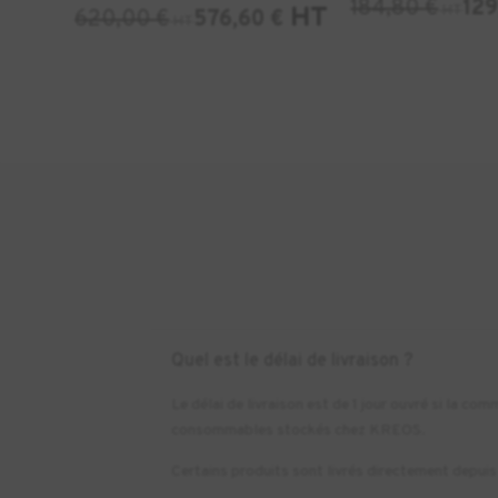
184,80
€
12
HT
HT
620,00
€
576,60
€
HT
Quel est le délai de livraison ?
Le délai de livraison est de 1 jour ouvré si la 
consommables stockés chez KREOS.
Certains produits sont livrés directement depuis l