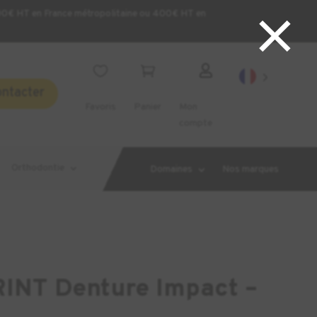
×
200€ HT en France métropolitaine ou 400€ HT en



ontacter
Favoris
Panier
Mon
compte
Orthodontie
Domaines
Nos marques
INT Denture Impact –