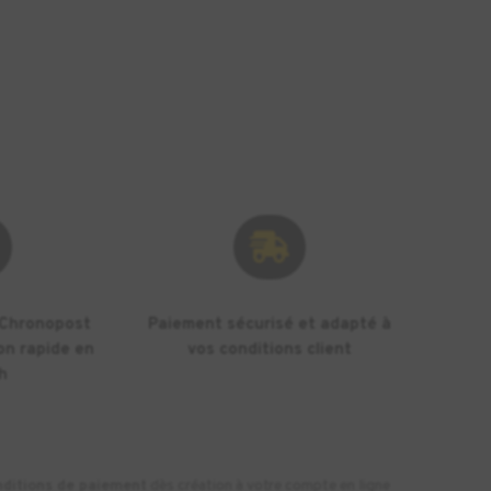

 Chronopost
Paiement sécurisé et adapté à
on rapide en
vos conditions client
h
nditions de paiement
dès création à votre compte en ligne