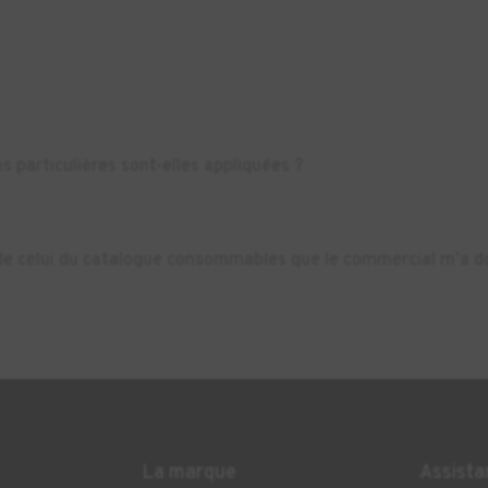
s particulières sont-elles appliquées ?
nt de celui du catalogue consommables que le commercial m’a do
La marque
Assista