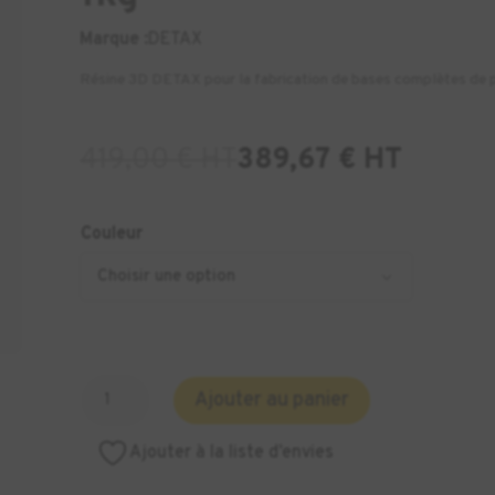
Marque :
DETAX
Résine 3D DETAX pour la fabrication de bases complètes de 
419,00
€
HT
389,67
€
HT
Couleur
quantité
Ajouter au panier
de
Résine
Ajouter à la liste d’envies
DETAX
FREEPRINT