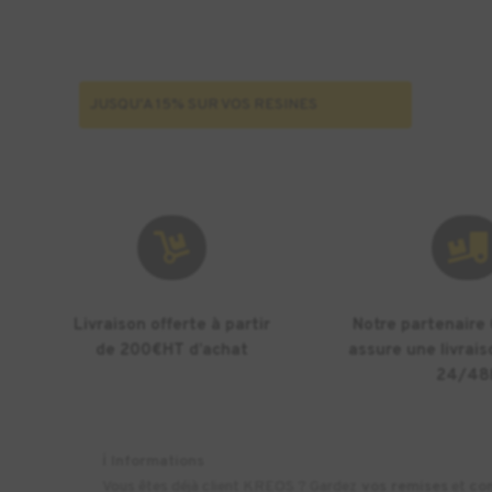
Denture
Impact
-
1kg
JUSQU'A 15% SUR VOS RESINES


Livraison offerte à partir
Notre partenaire
de 200€HT d’achat
assure une livrais
24/48
ℹ️
Informations
Vous êtes déjà client KREOS ? Gardez
vos remises
et
co