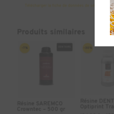
Télécharger la fiche de données de sécurité
|
Té
Produits similaires
DENTAIRE
-7%
-30%
Résine DEN
Résine SAREMCO
Optiprint Tra
Crowntec – 500 gr