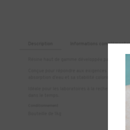
Description
Informations complémentai
Résine haut de gamme développée par DETAX pou
Conçue pour répondre aux exigences les plus stri
absorption d’eau et sa stabilité colorimétrique 
Idéale pour les laboratoires à la recherche de f
dans le temps.
Conditionnement
Bouteille de 1kg