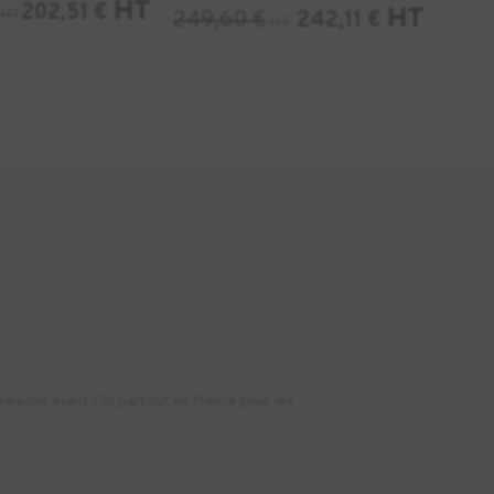
HT
202,51
€
HT
HT
249,60
€
242,11
€
HT
vraisons avant 13h partout en France pour les