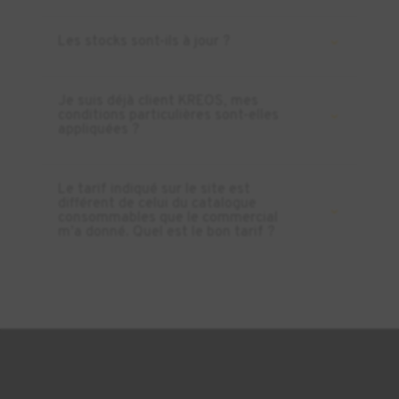
Les stocks sont-ils à jour ?
Je suis déjà client KREOS, mes
conditions particulières sont-elles
appliquées ?
Le tarif indiqué sur le site est
différent de celui du catalogue
consommables que le commercial
m’a donné. Quel est le bon tarif ?