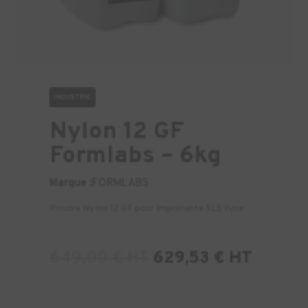
INDUSTRIE
Nylon 12 GF
Formlabs – 6kg
Marque :
FORMLABS
Poudre Nylon 12 GF pour Imprimante SLS Fuse
649,00
€
HT
629,53
€
HT