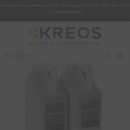
Expédition le jour même avant 12h. Chronopost 24/48h, offert dès 200 €
HT (France métrop.).
Accueil
/
Consommables d'impression 3D
/ Nylon 12 GF Formlabs
– 6kg
-3%
HT
TTC