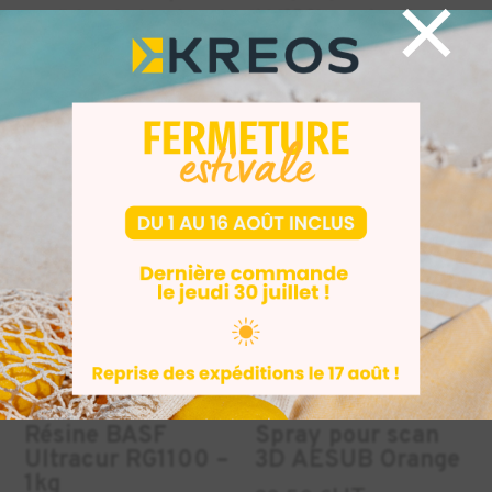
×
fiches de données sécurité (SDS) pour tous les
matériaux Formlabs
à télécharger ici
Produits similaires
INDUSTRIE
INDUSTRIE
DENTAIRE
+1
Résine BASF
Spray pour scan
Ultracur RG1100 –
3D AESUB Orange
1kg