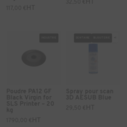
HT
32,50
€
HT
117,00
€
INDUSTRIE
DENTAIRE
BIJOUTERIE
+1
Poudre PA12 GF
Spray pour scan
Black Virgin for
3D AESUB Blue
SLS Printer – 20
HT
29,50
€
kg
HT
1790,00
€