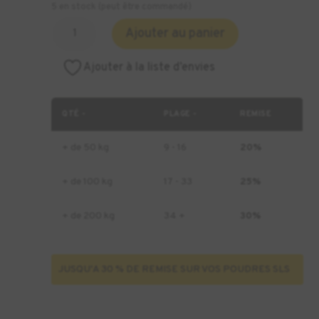
5 en stock (peut être commandé)
quantité
Ajouter au panier
de
Nylon
Ajouter à la liste d’envies
12
GF
Formlabs
QTÉ -
PLAGE -
REMISE
-
6kg
+ de 50 kg
9 - 16
20%
+ de 100 kg
17 - 33
25%
+ de 200 kg
34 +
30%
JUSQU'A 30 % DE REMISE SUR VOS POUDRES SLS