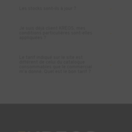
Les stocks sont-ils à jour ?
Je suis déjà client KREOS, mes
conditions particulières sont-elles
appliquées ?
Le tarif indiqué sur le site est
différent de celui du catalogue
consommables que le commercial
m’a donné. Quel est le bon tarif ?