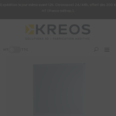
Expédition le jour même avant 12h. Chronopost 24/48h, offert dès 200 €
HT (France métrop.).
Accueil
/
Uncategorized
/ Plateau perforé pour Zortrax M300
Dual
HT
TTC