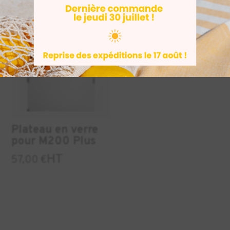
Plateau en verre
pour M200 Plus
HT
57,00
€