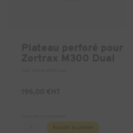
Plateau perforé pour
Zortrax M300 Dual
Pour Zortrax M300 Dual
196,00
€
HT
Disponible sur commande
quantité
Ajouter au panier
de