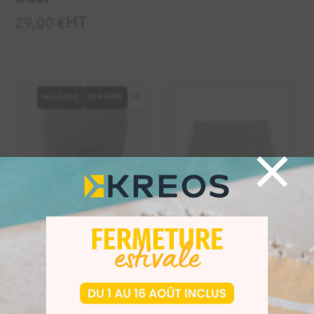
HT
29,00
€
INDUSTRIE
DENTAIRE
+2
×
Nettoyant Cleaner
Plateau perforé V2
LAB – 10l
pour M300 et
M300 Plus
HT
99,90
€
HT
196,00
€