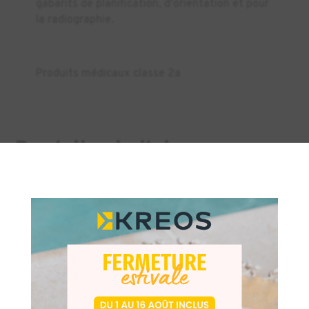
gabarits de planification, d'orientation et pour
la radiographie.
Produits médicaux classe 2a
Produits similaires
×
DENTAIRE
DENTAIRE
-10%
-7%
TOP VENTE