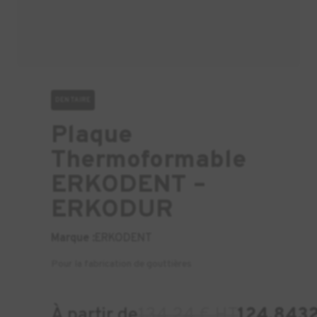
DENTAIRE
Plaque
Thermoformable
ERKODENT –
ERKODUR
Marque :
ERKODENT
Pour la fabrication de gouttières
À partir de
134.24 € HT
124.8432