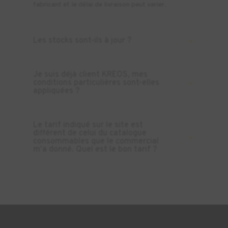
fabricant et le délai de livraison peut varier.
Les stocks sont-ils à jour ?
Je suis déjà client KREOS, mes
conditions particulières sont-elles
appliquées ?
Le tarif indiqué sur le site est
différent de celui du catalogue
consommables que le commercial
m’a donné. Quel est le bon tarif ?