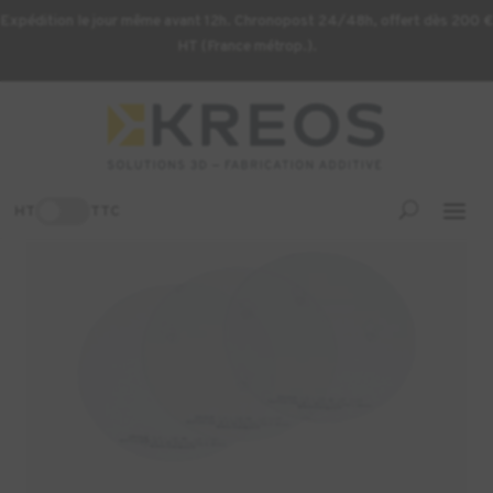
Expédition le jour même avant 12h. Chronopost 24/48h, offert dès 200 €
HT (France métrop.).
Accueil
/
Orthodontie
/ Plaque Thermoformable ERKODENT –
ERKODUR
-7%
HT
TTC