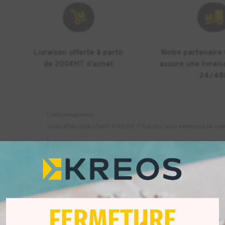


Livraison offerte à partir
Notre partenaire
de 200€HT d’achat
assure une livrais
24/48
ℹ️
Informations
Vous êtes déjà client KREOS ? Gardez
vos remises
et
co
!
res