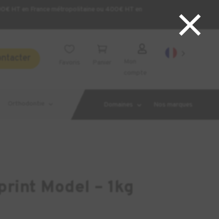
×
200€ HT en France métropolitaine ou 400€ HT en



ontacter
Mon
Favoris
Panier
compte
Orthodontie
Domaines
Nos marques
rint Model – 1kg