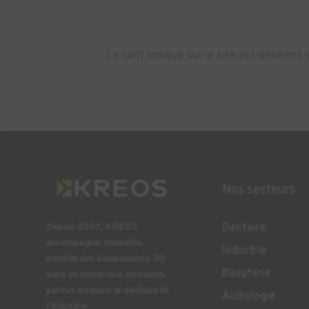
Le tarif indiqué sur le site est différe
Nos secteurs
Dentaire
Depuis 2007, KREOS
accompagne, conseille,
Industrie
installe des équipements 3D
Bijouterie
dans de nombreux domaines
parmis lesquels le dentaire et
Audiologie
l’industrie