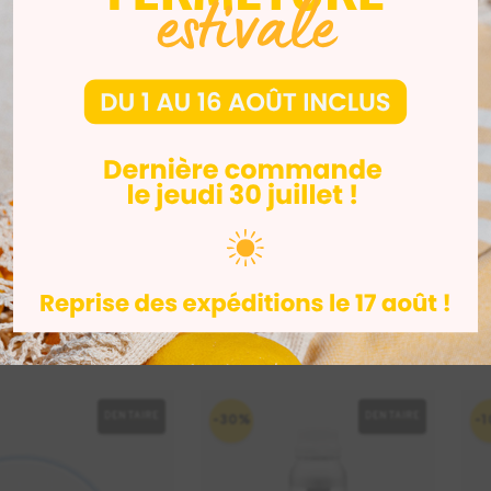
çue pour la production de modèles dentaires.
 et à l'humidité. La couleur brun doré permet une visibilité pa
asion du composant, assure un traitement très proche de celui
DENTAIRE
DENTAIRE
-30%
-