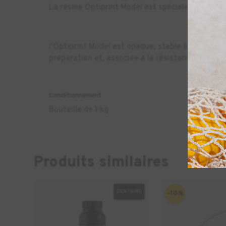
La résine Optiprint Model est spécialement con
l'Optiprint Model est opaque, stable à la lumière
préparation et, associée à la résistance à l'abr
Conditionnement
Bouteille de 1 kg
Produits similaires
DENTAIRE
-10%