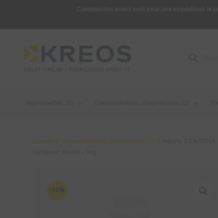
Commandez avant midi pour une expédition le j
Recherche
de
produits
Imprimantes 3D
Consommables d’impression 3D
Fr
Accueil
/
Consommables d'impression 3D
/ Résine DENTONA
Optiprint Model – 1kg
-13%