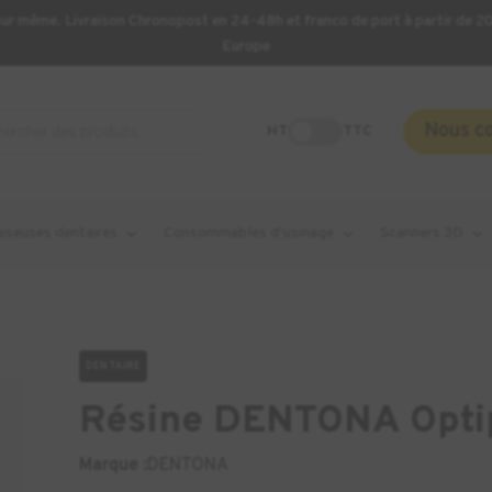
our même. Livraison Chronopost en 24-48h et franco de port à partir de 
Europe
Nous c
HT
TTC
aiseuses dentaires
Consommables d’usinage
Scanners 3D
DENTAIRE
Résine DENTONA Optip
Marque :
DENTONA