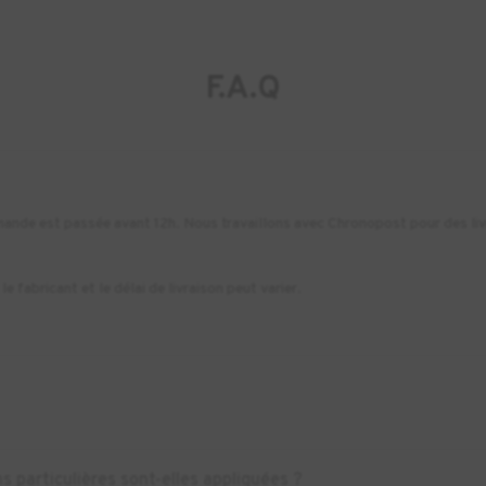
F.A.Q
commande est passée avant 12h. Nous travaillons avec Chronopost pour des li
e fabricant et le délai de livraison peut varier.
s particulières sont-elles appliquées ?