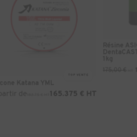
Résine AS
DentaCAST
1kg
175,00
€
HT
TOP VENTE
rcone Katana YML
partir de
165.375 € HT
183.75 € HT