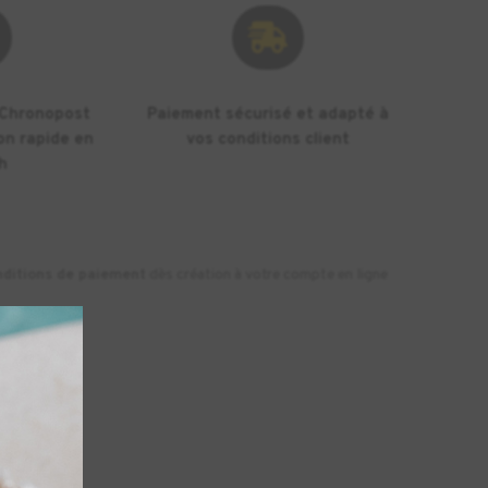

 Chronopost
Paiement sécurisé et adapté à
on rapide en
vos conditions client
h
nditions de paiement
dès création à votre compte en ligne