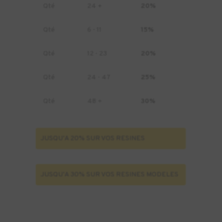
Qté
24 +
20%
Qté
6 - 11
15%
Qté
12 - 23
20%
Qté
24 - 47
25%
Qté
48 +
30%
JUSQU'A 20% SUR VOS RESINES
JUSQU'A 30% SUR VOS RESINES MODELES