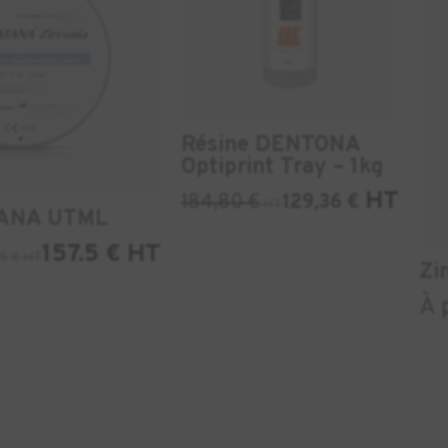
Résine DENTONA
Optiprint Tray – 1kg
HT
184,80
€
129,36
€
HT
TANA UTML
157.5 € HT
75 € HT
Zi
À 