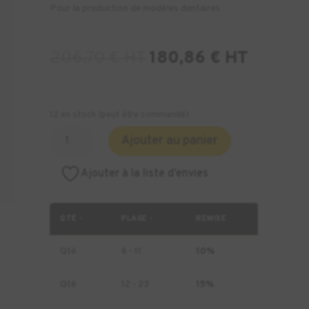
Pour la production de modèles dentaires
206,70
€
HT
180,86
€
HT
12 en stock (peut être commandé)
quantité
Ajouter au panier
de
Résine
Ajouter à la liste d’envies
DENTONA
Optiprint
Model
QTÉ -
PLAGE -
REMISE
-
1kg
Qté
6 - 11
10%
Qté
12 - 23
15%