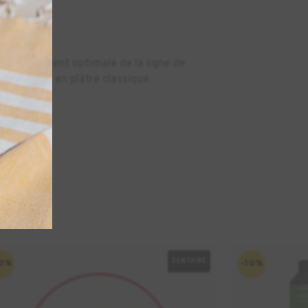
rticulièrement optimale de la ligne de
 du modèle en plâtre classique.
DENTAIRE
10%
-10%