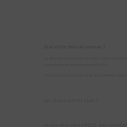
Quel est le délai de livraison ?
Le délai de livraison est de 1 jour ouvré si la 
consommables stockés chez KREOS.
Certains produits sont livrés directement depuis l
Les stocks sont-ils à jour ?
Je suis déjà client KREOS, mes condition