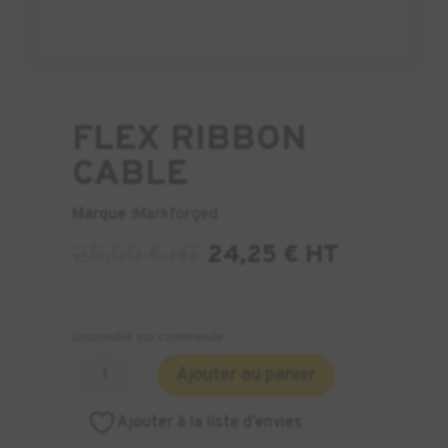
FLEX RIBBON
CABLE
Marque :
Markforged
25,00
€
HT
24,25
€
HT
Disponible sur commande
quantité
Ajouter au panier
de
FLEX
Ajouter à la liste d’envies
RIBBON