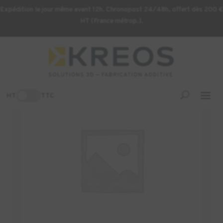
Expédition le jour même avant 12h. Chronopost 24/48h, offert dès 200 €
HT (France métrop.).
Accueil
/
Imprimante 3D
/ FLEX RIBBON CABLE
-3%
HT
TTC