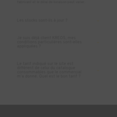
fabricant et le délai de livraison peut varier.
Les stocks sont-ils à jour ?
Je suis déjà client KREOS, mes
conditions particulières sont-elles
appliquées ?
Le tarif indiqué sur le site est
différent de celui du catalogue
consommables que le commercial
m’a donné. Quel est le bon tarif ?