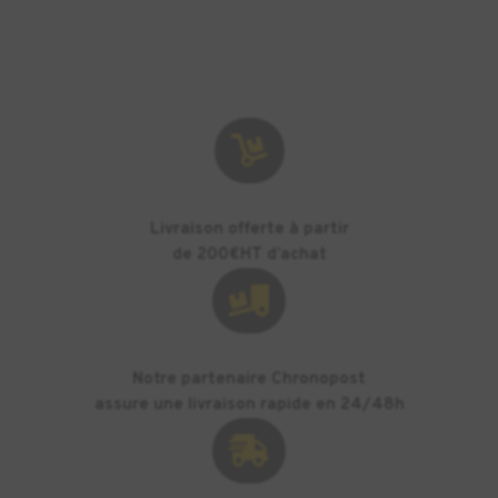
CABLE

Livraison offerte à partir
de 200€HT d’achat

Notre partenaire Chronopost
assure une livraison rapide en 24/48h
