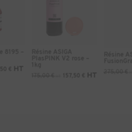
e 8195 –
Résine ASIGA
Résine A
PlasPINK V2 rose –
FusionGra
1kg
HT
,50
€
275,00
€
H
HT
175,00
€
157,50
€
HT