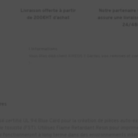
Livraison offerte à partir
Notre partenaire
de 200€HT d’achat
assure une livrais
24/48
ℹ️
Informations
Vous êtes déjà client KREOS ? Gardez
vos remises
et
co
!
res
é certifié UL 94 Blue Card pour la création de pièces auto-e
e toxicité (FST). Utilisez Flame Retardant Resin pour imprim
qui fonctionneront à long terme dans des environnements intér