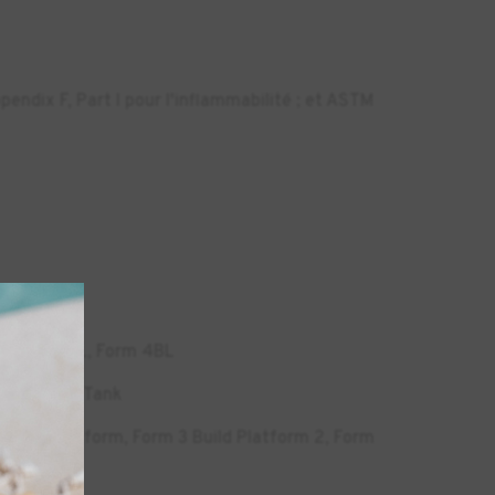
endix F, Part I pour l'inflammabilité ; et ASTM
4B, Form 4L, Form 4BL
m 4L Resin Tank
3 Build Platform, Form 3 Build Platform 2, Form
L