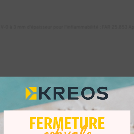
V-0 à 3 mm d'épaisseur pour l'inflammabilité ; FAR 25.853 App
orm 3+, Form 3B, Form 3B+, Form 3L, Form 3BL, Form 4, Form 
esin Tank V2.1, Form 3L Resin Tank V3, Form 4 Resin Tank, For
on : Form 4 Build Platform, Form 4 Build Platform Flex, Form 
 Platform, Form 3L Build Platform 2L, Form 4L Build Platform 