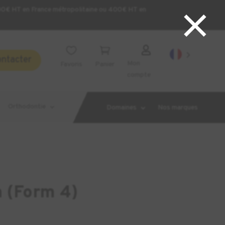
×
200€ HT en France métropolitaine ou 400€ HT en



ontacter
Mon
Favoris
Panier
compte
Orthodontie
Domaines
Nos marques
 (Form 4)