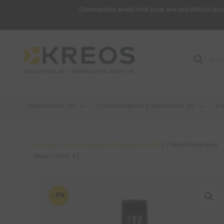
Commandez avant midi pour une expédition le j
Recherche
de
produits
Imprimantes 3D
Consommables d’impression 3D
Fr
Accueil
/
Consommables d'impression 3D
/ Flame Retardant
Resin (Form 4)
-3%