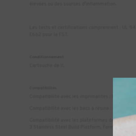
élevées ou des sources d'inflammation.
Les tests et certifications comprennent : UL 94 
E662 pour la FST.
Conditionnement
Cartouche de 1L
Compatibilités
Compatibilité avec les imprimantes : Form 3, F
Compatibilité avec les bacs à résine : Form 3 R
Compatibilité avec les plateformes de fabricati
3 Stainless Steel Build Platform, Form 3L Build