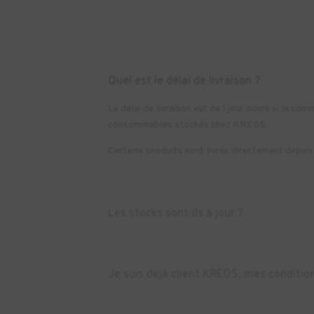
Quel est le délai de livraison ?
Le délai de livraison est de 1 jour ouvré si la 
consommables stockés chez KREOS.
Certains produits sont livrés directement depuis l
Les stocks sont-ils à jour ?
Je suis déjà client KREOS, mes condition