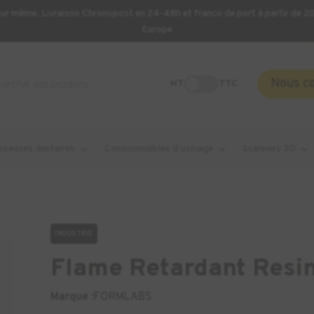
our même. Livraison Chronopost en 24-48h et franco de port à partir de 
Europe
Nous c
HT
TTC
aiseuses dentaires
Consommables d’usinage
Scanners 3D
INDUSTRIE
Flame Retardant Resin
Marque :
FORMLABS