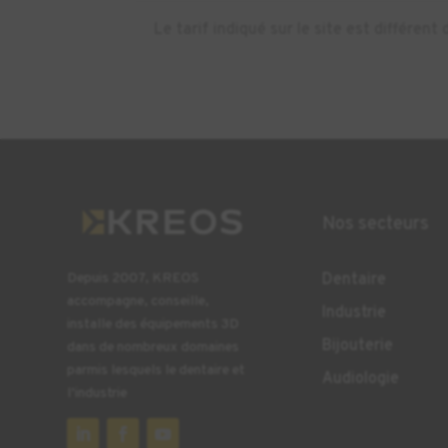
Le tarif indiqué sur le site est différe
Nos secteurs
Dentaire
Depuis 2007, KREOS
accompagne, conseille,
Industrie
installe des équipements 3D
Bijouterie
dans de nombreux domaines
parmis lesquels le dentaire et
Audiologie
l’industrie