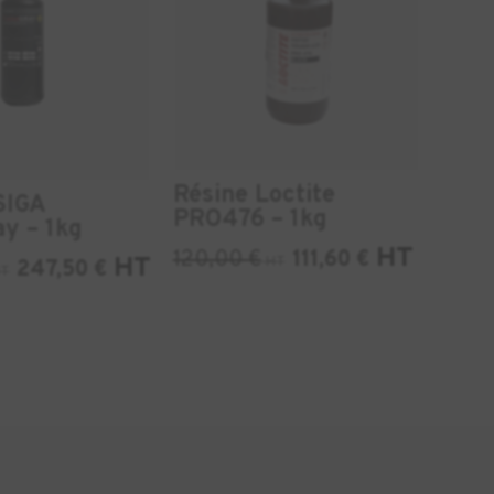
Résine Loctite
SIGA
PRO476 – 1kg
y – 1kg
HT
120,00
€
111,60
€
HT
HT
247,50
€
T