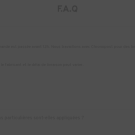
F.A.Q
commande est passée avant 12h. Nous travaillons avec Chronopost pour des li
e fabricant et le délai de livraison peut varier.
s particulières sont-elles appliquées ?