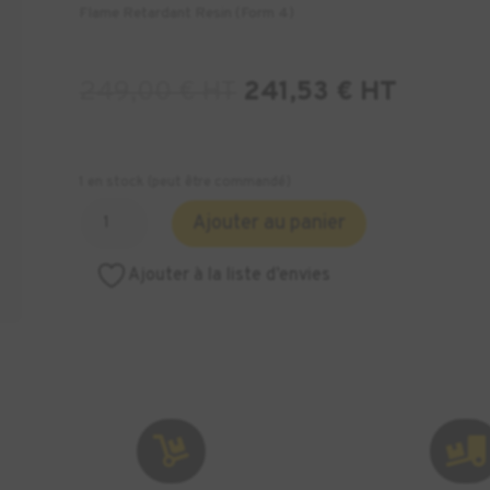
Flame Retardant Resin (Form 4)
249,00
€
HT
241,53
€
HT
1 en stock (peut être commandé)
quantité
Ajouter au panier
de
Flame
Ajouter à la liste d’envies
Retardant
Resin
(Form
4)

