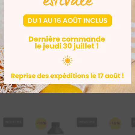
ue et rapide pour la fabrication de pièces auto-extinguibles
de trains présentant une excellente finition de surface
s appareils électroniques grand public ou médicaux
r mesure pour les environnements industriels avec des tempé
s de données sécurité (SDS) pour tous les matériaux Formlabs
INDUSTRIE
INDUSTRIE
-10%
-10%