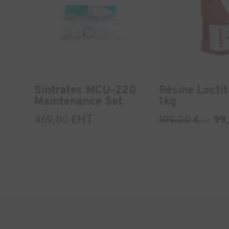
Sintratec MCU-220
Résine Loctit
Maintenance Set
1kg
HT
469,00
€
199,00
€
99
HT