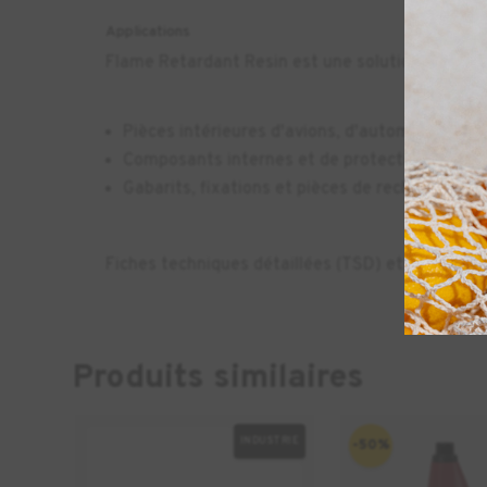
Applications
Flame Retardant Resin est une solution économiq
Pièces intérieures d'avions, d'automobiles et 
Composants internes et de protection pour de
Gabarits, fixations et pièces de rechange su
Fiches techniques détaillées (TSD) et de fiche
Produits similaires
INDUSTRIE
-50%