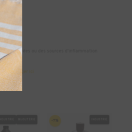
.
ratures élevées ou des sources d'inflammation
à télécharger ici
INDUSTRIE
BIJOUTERIE
INDUSTRIE
-7%