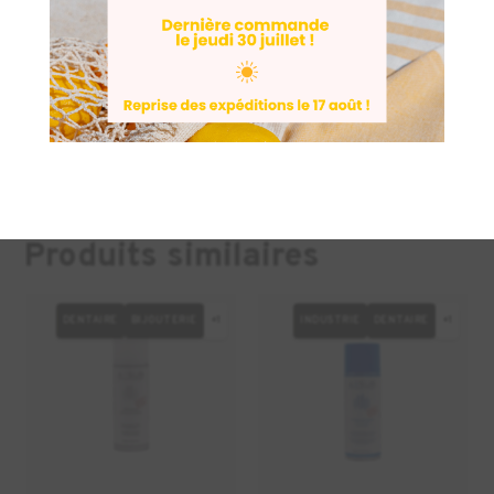
Couleur
Blanc translucide (aspect fibre naturelle
haute densité).
Produits similaires
DENTAIRE
BIJOUTERIE
+1
INDUSTRIE
DENTAIRE
+1