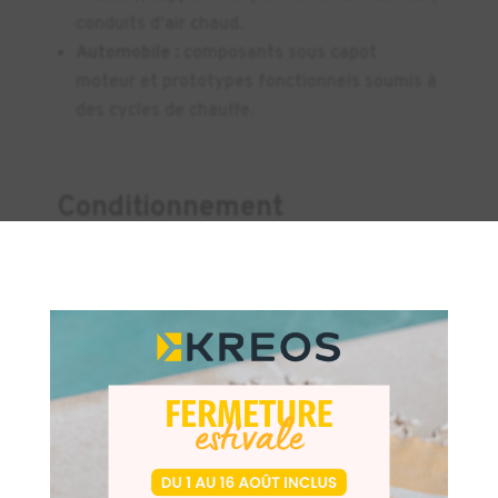
conduits d'air chaud.
Automobile :
composants sous capot
moteur et prototypes fonctionnels soumis à
des cycles de chauffe.
Conditionnement
×
Le filament HSHT est disponible chez KREOS
en deux formats pour s'adapter à vos volumes
de production :
Bobine de 50 cm³
(Idéale pour le
prototypage et les petites séries).
Bobine de 150 cm³
(Format économique pour
les outillages volumineux et la production
industrielle).