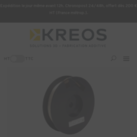
Expédition le jour même avant 12h. Chronopost 24/48h, offert dès 200 €
HT (France métrop.).
Accueil
/
Consommables d'impression 3D
/ Filament fibre de verre
haute température CFF Markforged
-3%
HT
TTC