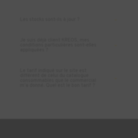
Les stocks sont-ils à jour ?
Je suis déjà client KREOS, mes
conditions particulières sont-elles
appliquées ?
Le tarif indiqué sur le site est
différent de celui du catalogue
consommables que le commercial
m’a donné. Quel est le bon tarif ?