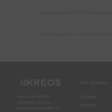
Je suis déjà client KREOS, mes condition
Le tarif indiqué sur le site est différe
Nos secteurs
Dentaire
Depuis 2007, KREOS
accompagne, conseille,
Industrie
installe des équipements 3D