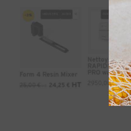
INDUSTRIE
AUDIO
+1
DENTAIRE
AUDIO
-3%
Nettoyeur
RAPIDSHAPE
PRO wash
Form 4 Resin Mixer
HT
2950,00
€
HT
25,00
€
24,25
€
HT