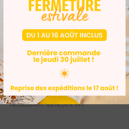
DENTAIRE
I
-3%
-3%
Form Cure L
Flasheur DENTSPLY
Digital Cure
2600,00
€
HT
HT
4200,00
€
4074,00
€
HT