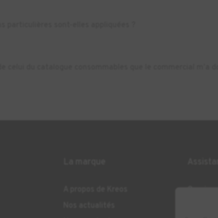
s particulières sont-elles appliquées ?
nt de celui du catalogue consommables que le commercial m’a do
La marque
Assista
A propos de Kreos
Ouvrir u
support
Nos actualités
Livraiso