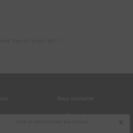
nné. Quel est le bon tarif ?
nce
Nous contacter
n ticket de
info@kreos.fr
Gérer le consentement aux cookies
+33 (0)4 72 53 97 31
32 Rue Berjon, 69009
n et paiement