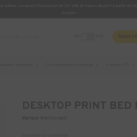
our même. Livraison Chronopost en 24-48h et franco de port à partir de 
Europe
Nous c
HT
TTC
aiseuses dentaires
Consommables d’usinage
Scanners 3D
-
DESKTOP PRINT BED 
Marque :
Markforged
Disponible sur commande