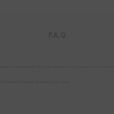
F.A.Q
commande est passée avant 12h. Nous travaillons avec Chronopost pour des li
e fabricant et le délai de livraison peut varier.