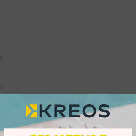
!
s
ro