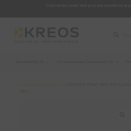
Commandez avant midi pour une expédition le j
Recherche
de
produits
Imprimantes 3D
Consommables d’impression 3D
Fr
Accueil
/
Imprimante 3D
/ DESKTOP PRINT BED REF:A3090
FRU