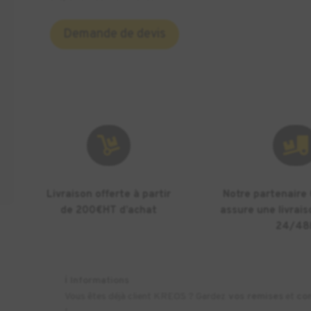
Demande de devis


Livraison offerte à partir
Notre partenaire
de 200€HT d’achat
assure une livrais
24/48
ℹ️
Informations
Vous êtes déjà client KREOS ? Gardez
vos remises
et
co