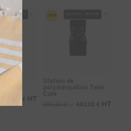
NDUSTRIE
AUDIO
+1
INDUSTRIE
DENTAIRE
+2
-30%
Station de
polymérisation Twin
Cure
HT
2522,00
€
HT
690,00
€
483,00
€
HT