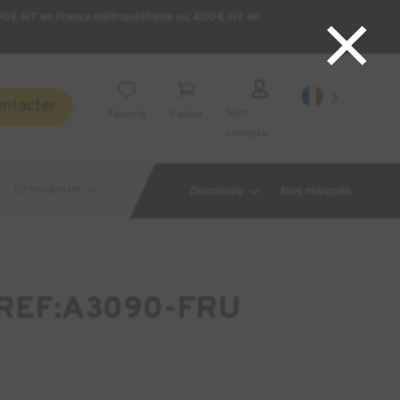
×
200€ HT en France métropolitaine ou 400€ HT en



ontacter
Mon
Favoris
Panier
compte
Orthodontie
Domaines
Nos marques
REF:A3090-FRU