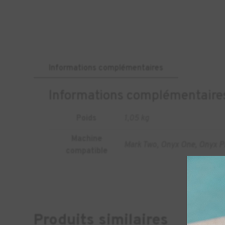
Informations complémentaires
Informations complémentaire
Poids
1,05 kg
Machine
Mark Two, Onyx One, Onyx P
compatible
Produits similaires