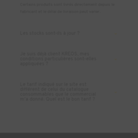
Certains produits sont livrés directement depuis le
fabricant et le délai de livraison peut varier.
Les stocks sont-ils à jour ?
Je suis déjà client KREOS, mes
conditions particulières sont-elles
appliquées ?
Le tarif indiqué sur le site est
différent de celui du catalogue
consommables que le commercial
m’a donné. Quel est le bon tarif ?