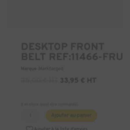
DESKTOP FRONT
BELT REF:11466-FRU
Marque :
Markforged
35,00
€
HT
33,95
€
HT
2 en stock (peut être commandé)
quantité
Ajouter au panier
de
DESKTOP
Ajouter à la liste d’envies