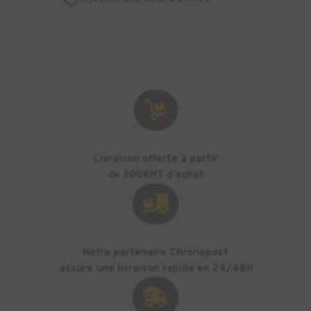
FRONT
BELT
REF:11466-
FRU

Livraison offerte à partir
de 200€HT d’achat

Notre partenaire Chronopost
assure une livraison rapide en 24/48h
