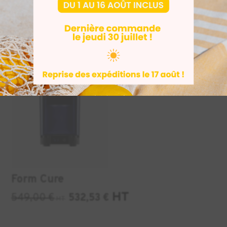
Polishing Media
DENTSPLY Digital
Cure
HT
349,00
€
338,53
€
HT
4200,00
€
4074,00
HT
INDUSTRIE
AUDIO
+1
-3%
Form Cure
HT
549,00
€
532,53
€
HT