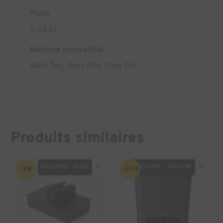
Poids
0,02 kg
Machine compatible
Mark Two, Onyx One, Onyx Pro
Produits similaires
INDUSTRIE
AUDIO
+1
INDUSTRIE
DENTAIRE
+2
-3%
-30%