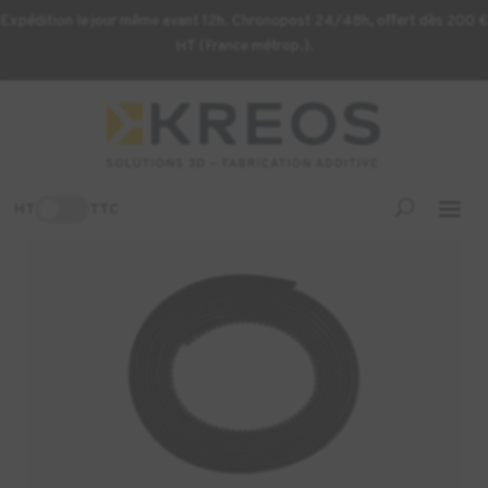
Expédition le jour même avant 12h. Chronopost 24/48h, offert dès 200 €
HT (France métrop.).
Accueil
/
Imprimante 3D
/ DESKTOP FRONT BELT REF:11466-
FRU
-3%
HT
TTC