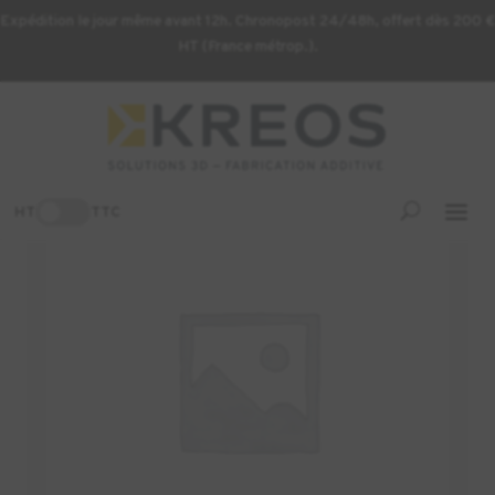
Expédition le jour même avant 12h. Chronopost 24/48h, offert dès 200 €
HT (France métrop.).
Accueil
/
Imprimante 3D
/ DESKTOP BED LEVEL SCREW REF:F-
PC-0008
-3%
HT
TTC