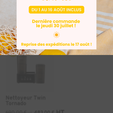
Build Plateform
Imprimante 3D
Form 4L
ASIGA Pro4K
HT
Sur devis
339,00
€
328,83
€
HT
INDUSTRIE
DENTAIRE
+2
-30%
Nettoyeur Twin
Tornado
HT