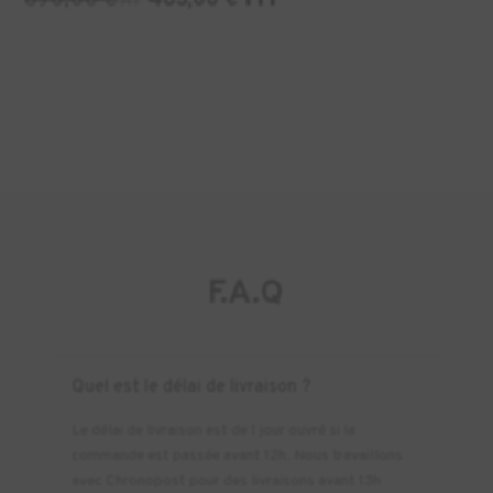
690,00
€
483,00
€
HT
F.A.Q
Quel est le délai de livraison ?
Le délai de livraison est de 1 jour ouvré si la
commande est passée avant 12h. Nous travaillons
avec Chronopost pour des livraisons avant 13h