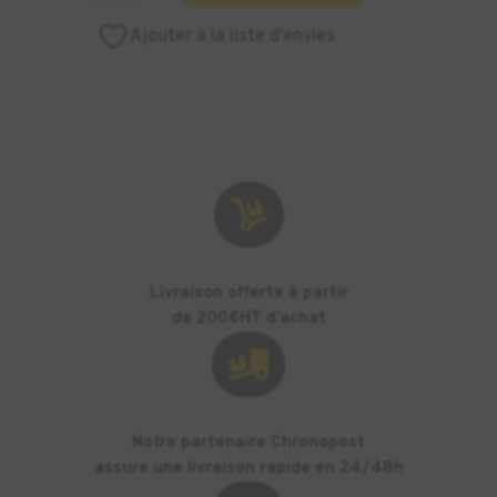
DESKTOP
Ajouter à la liste d’envies
BED
LEVEL
SCREW
REF:F-
PC-
0008

Livraison offerte à partir
de 200€HT d’achat

Notre partenaire Chronopost
assure une livraison rapide en 24/48h