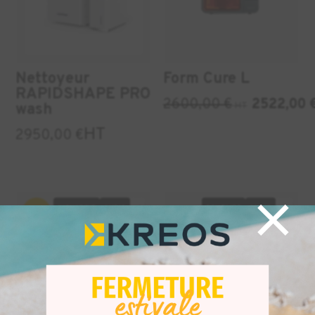
Nettoyeur
Form Cure L
RAPIDSHAPE PRO
2600,00
€
2522,00
HT
wash
HT
2950,00
€
×
INDUSTRIE
AUDIO
+1
DENTAIRE
AUDIO
+2
-3%