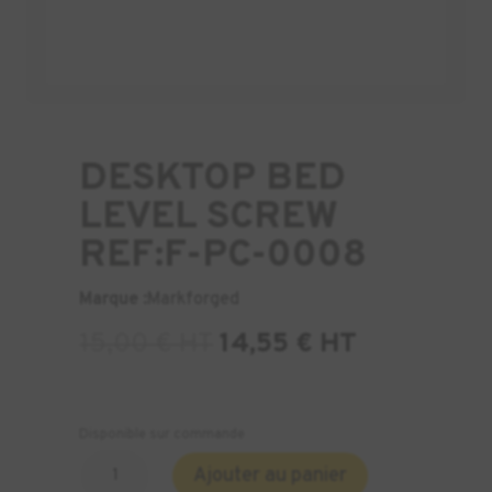
DESKTOP BED
LEVEL SCREW
REF:F-PC-0008
Marque :
Markforged
15,00
€
HT
14,55
€
HT
Disponible sur commande
quantité
Ajouter au panier
de