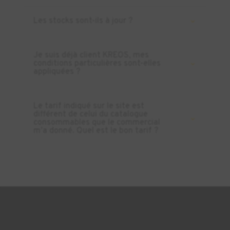
Les stocks sont-ils à jour ?
Je suis déjà client KREOS, mes
conditions particulières sont-elles
appliquées ?
Le tarif indiqué sur le site est
différent de celui du catalogue
consommables que le commercial
m’a donné. Quel est le bon tarif ?