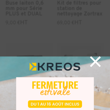
Buse laiton 0,6
Kit de filtres pour
mm pour Série
station de
PLUS et DUAL
nettoyage Zortrax
HT
HT
9,00
€
69,00
€
×
Kit de filtres pour
Plateau en verre
HEPA Cover
pour M200 Plus
HT
HT
29,00
€
57,00
€