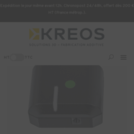
Expédition le jour même avant 12h. Chronopost 24/48h, offert dès 200 €
HT (France métrop.).
Accueil
/
Uncategorized
/ Capteur de fin de filament pour
M200Plus/M300Plus et M300 DUAL
HT
TTC