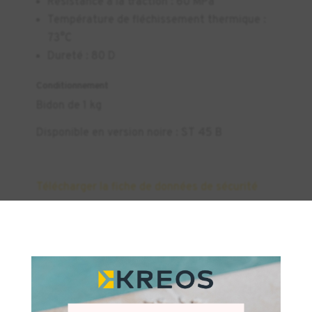
Résistance à la traction : 60 MPa
Température de fléchissement thermique :
73°C
Dureté : 80 D
Conditionnement
Bidon de 1 kg
Disponible en version noire : ST 45 B
Télécharger la fiche de données de sécurité
×
Produits similaires
INDUSTRIE
DENTAIRE
+1
INDUSTRIE