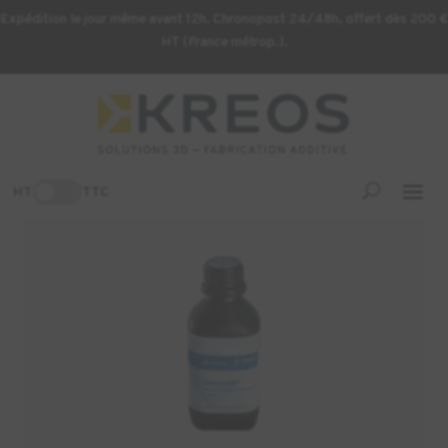
Expédition le jour même avant 12h. Chronopost 24/48h, offert dès 200 €
HT (France métrop.).
Accueil
/
Consommables d'impression 3D
/ Résine BASF Ultracur
ST45B – 1kg
HT
TTC