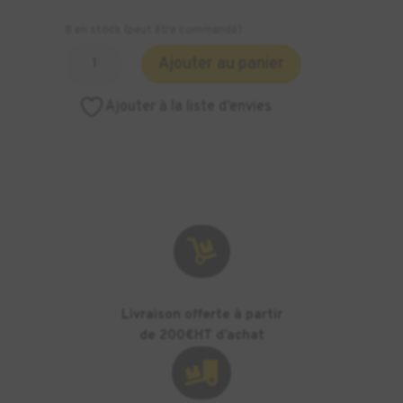
8 en stock (peut être commandé)
quantité
Ajouter au panier
de
Résine
Ajouter à la liste d’envies
BASF
Ultracur
ST45B
-
1kg

Livraison offerte à partir
de 200€HT d’achat
