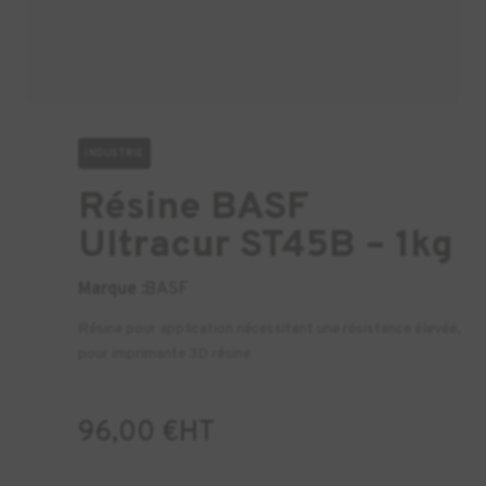
INDUSTRIE
Résine BASF
Ultracur ST45B – 1kg
Marque :
BASF
Résine pour application nécessitant une résistance élevée,
pour imprimante 3D résine
96,00
€
HT