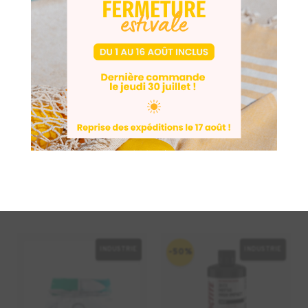
Spray pour scan
Maintenance Set
3D AESUB
HT
699,00
€
Transparent
HT
30,00
€
INDUSTRIE
INDUSTRIE
-50%