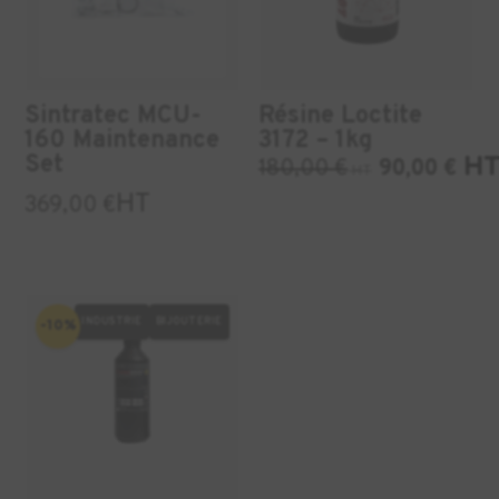
Sintratec MCU-
Résine Loctite
160 Maintenance
3172 – 1kg
Set
H
180,00
€
90,00
€
HT
HT
369,00
€
INDUSTRIE
BIJOUTERIE
-10%