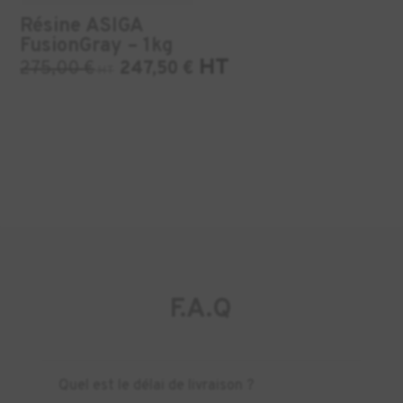
Résine ASIGA
FusionGray – 1kg
HT
275,00
€
247,50
€
HT
F.A.Q
Quel est le délai de livraison ?