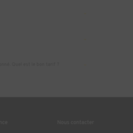
nné. Quel est le bon tarif ?
nce
Nous contacter