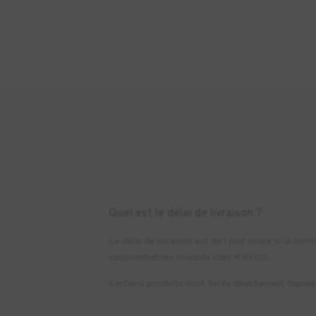
Quel est le délai de livraison ?
Le délai de livraison est de 1 jour ouvré si la 
consommables stockés chez KREOS.
Certains produits sont livrés directement depuis l