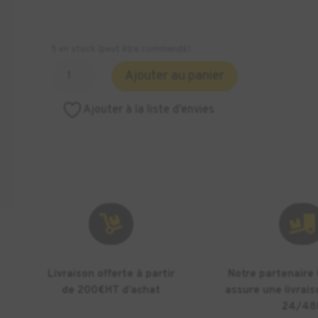
5 en stock (peut être commandé)
quantité
Ajouter au panier
de
A2
Ajouter à la liste d’envies
DRYBOX
ADAPTER
REF:13554-
FRU


Livraison offerte à partir
Notre partenaire
de 200€HT d’achat
assure une livrais
24/48