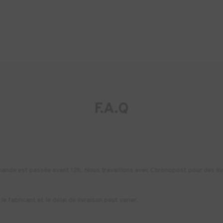
F.A.Q
commande est passée avant 12h. Nous travaillons avec Chronopost pour des li
e fabricant et le délai de livraison peut varier.