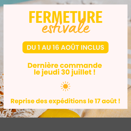
USTRIE
DENTAIRE
+2
INDUSTRIE
-3%
-3
For
Fuse Blast Polishing
r Twin
25,
Media
HT
HT
349,00
€
338,53
€
483,00
€
HT
T