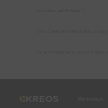
Les stocks sont-ils à jour ?
Je suis déjà client KREOS, mes condition
Le tarif indiqué sur le site est différe
Nos secteurs