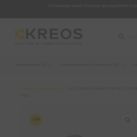
Commandez avant midi pour une expédition le j
Recherche
de
produits
Imprimantes 3D
Consommables d’impression 3D
Fr
Accueil
/
Imprimante 3D
/ A2 DRYBOX ADAPTER REF:13554
FRU
-3%