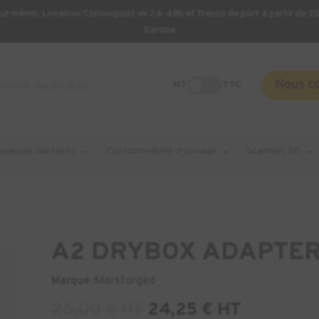
our même. Livraison Chronopost en 24-48h et franco de port à partir de 
Europe
Nous c
HT
TTC
aiseuses dentaires
Consommables d’usinage
Scanners 3D
-
A2 DRYBOX ADAPTER
Marque :
Markforged
25,00
€
HT
24,25
€
HT