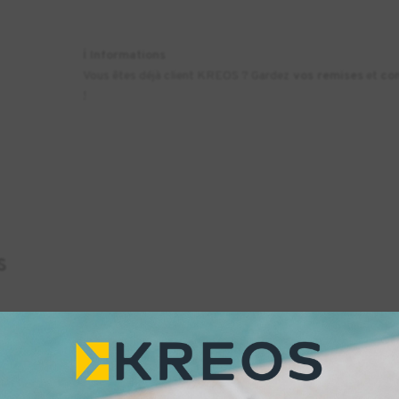
ℹ️
Informations
Vous êtes déjà client KREOS ? Gardez
vos remises
et
co
!
s