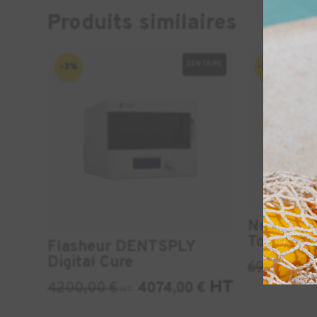
Produits similaires
DENTAIRE
IND
-3%
-30%
Nettoyeu
Tornado
Flasheur DENTSPLY
Digital Cure
690,00
€
H
HT
4200,00
€
4074,00
€
HT