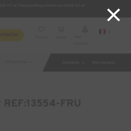
×
200€ HT en France métropolitaine ou 400€ HT en



ontacter
Mon
Favoris
Panier
compte
Orthodontie
Domaines
Nos marques
 REF:13554-FRU