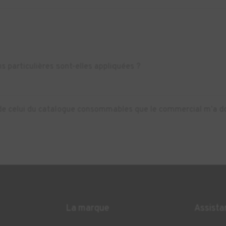
s particulières sont-elles appliquées ?
nt de celui du catalogue consommables que le commercial m’a do
La marque
Assista