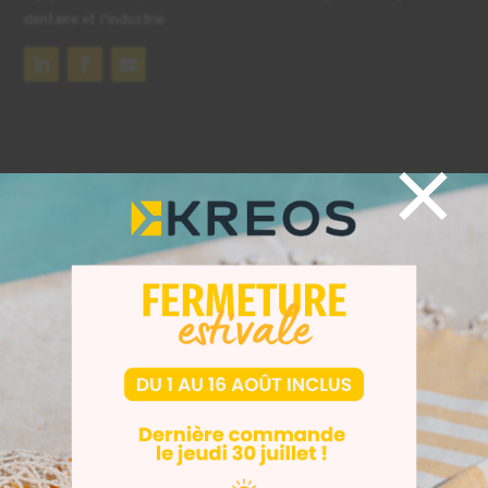
dentaire et l’industrie
×
Nos secteurs
Dentaire
Industrie
Bijouterie
Audiologie
La marque