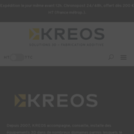
Expédition le jour même avant 12h. Chronopost 24/48h, offert dès 200 €
HT (France métrop.).
Voir la liste
HT
TTC
[wc_wishlists_single ]
Depuis 2007, KREOS accompagne, conseille, installe des
équipements 3D dans de nombreux domaines parmis lesquels le