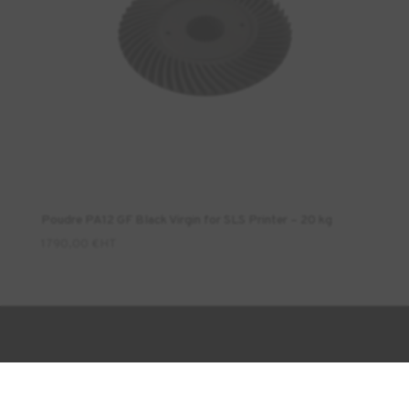
Poudre PA12 GF Black Virgin for SLS Printer – 20 kg
1790,00
€
HT