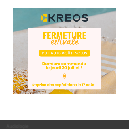
×
Depuis 2007, KREOS accompagne, conseille, installe des
équipements 3D dans de nombreux domaines parmis lesquels le
dentaire et l’industrie
Nos secteurs
Dentaire
Industrie
Bijouterie
Audiologie