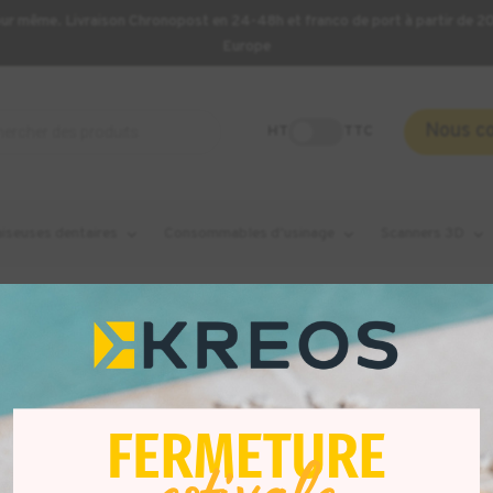
our même. Livraison Chronopost en 24-48h et franco de port à partir de 
Europe
Nous c
HT
TTC
aiseuses dentaires
Consommables d’usinage
Scanners 3D