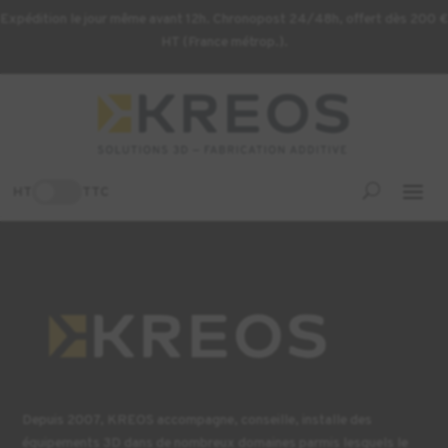
Expédition le jour même avant 12h. Chronopost 24/48h, offert dès 200 €
HT (France métrop.).
Voir la liste
HT
TTC
[wc_wishlists_single ]
Depuis 2007, KREOS accompagne, conseille, installe des
équipements 3D dans de nombreux domaines parmis lesquels le